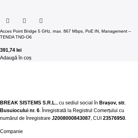
Acces Point Bridge 5 GHz, max. 867 Mbps, PoE IN, Management –
TENDA TND-O6
391,74
lei
Adaugă în coș
BREAK SISTEMS S.R.L.
, cu sediul social în
Brașov, str.
Busuiocului nr. 6
. Înregistrată la Registrul Comerțului cu
numărul de înregistrare
J2008000843087
, CUI
23576950
.​
Companie