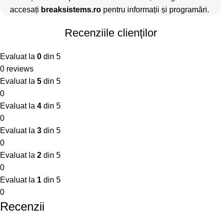
accesați
breaksistems.ro
pentru informații și programări.
Recenziile clienților
Evaluat la
0
din 5
0 reviews
Evaluat la
5
din 5
0
Evaluat la
4
din 5
0
Evaluat la
3
din 5
0
Evaluat la
2
din 5
0
Evaluat la
1
din 5
0
Recenzii