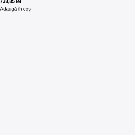
738,85
lei
Adaugă în coș