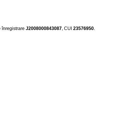
e înregistrare
J2008000843087
, CUI
23576950
.​