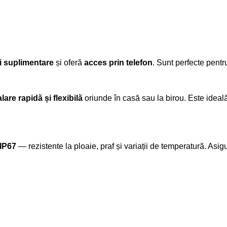
i suplimentare
și oferă
acces prin telefon
. Sunt perfecte pentru
alare rapidă și flexibilă
oriunde în casă sau la birou. Este ideal
/IP67
— rezistente la ploaie, praf și variații de temperatură. Asi