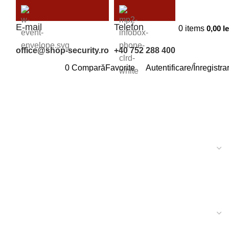
E-mail
Telefon
0
items
0,00
le
office@shop-security.ro
+40 752 288 400
0
Compară
Favorite
Autentificare/Înregistra