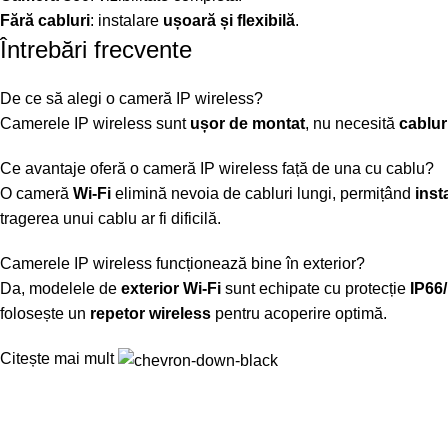
Fără cabluri
: instalare
ușoară și flexibilă
.
Întrebări frecvente
De ce să alegi o cameră IP wireless?
Camerele IP wireless sunt
ușor de montat
, nu necesită
cablur
Ce avantaje oferă o cameră IP wireless față de una cu cablu?
O cameră
Wi-Fi
elimină nevoia de cabluri lungi, permițând
inst
tragerea unui cablu ar fi dificilă.
Camerele IP wireless funcționează bine în exterior?
Da, modelele de
exterior Wi-Fi
sunt echipate cu protecție
IP66
folosește un
repetor wireless
pentru acoperire optimă.
Citește mai mult