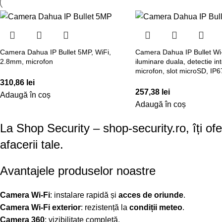
Camera Dahua IP Bullet 5MP, WiFi,
Camera Dahua IP Bullet Wi-
2.8mm, microfon
iluminare duala, detectie int
microfon, slot microSD, IP6
310,86
lei
257,38
lei
Adaugă în coș
Adaugă în coș
La Shop Security – shop-security.ro, îți of
afacerii tale.
Avantajele produselor noastre
Camera Wi-Fi
: instalare rapidă și
acces de oriunde
.
Camera Wi-Fi exterior
: rezistență la
condiții meteo
.
Camera 360
: vizibilitate completă.