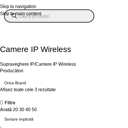
Skip to navigation
Skip to main content
% OFERTE
Refurbished
Companie
Blog
Contact
ategorii
Camere IP Wireless
Supraveghere IP
Camere IP Wireless
Producători
Afișez toate cele 3 rezultate
Filtre
Arată
20
30
40
50