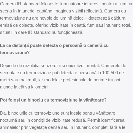
Camera IR standard folosește iluminatoare infraroșii pentru a ilumina
scena în întuneric, captând imaginea vizibil reflectată. Camera cu
termoviziune nu are nevoie de lumină deloc – detectează căldura
emisă de obiecte, oferind vizibilitate în ceață, fum sau întuneric total,
situații în care IR standard nu funcționează.
La ce distanță poate detecta o persoană o cameră cu
termoviziune?
Depinde de rezoluția senzorului și obiectivul montat. Camerele de
securitate cu termoviziune pot detecta o persoană la 100-500 de
metri sau mai mult, iar modelele profesionale de perime tru pot
ajunge la câțiva kilometri.
Pot folosi un binoclu cu termoviziune la vânătoare?
Da, binoclurile cu termoviziune sunt ideale pentru vânătoare
nocturnă sau în condiții de vizibilitate redusă. Permit identificarea
animalelor prin vegetație densă sau în întuneric complet, fără a le