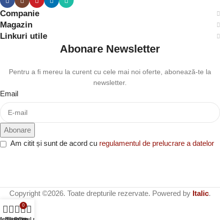
Companie
Magazin
Linkuri utile
Abonare Newsletter
Pentru a fi mereu la curent cu cele mai noi oferte, abonează-te la
newsletter.
Email
Am citit și sunt de acord cu
regulamentul de prelucrare a datelor
Copyright ©2026. Toate drepturile rezervate. Powered by
Italic
.
0
Meniu
Filtre
Favorite
Contul meu
Coș