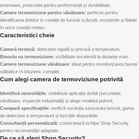
exterioare, proiectate pentru performanță și durabilitate.
Camere termoviziune pentru vânătoare:
perfecte pentru
identificarea țintelor în condiții de lumină scăzută, rezistente și fiabile
în orice condiții meteo.
Caracteristici cheie
Cameră termică:
detectare rapidă și precisă a temperaturii.
Binoclu cu termoviziune:
vizibilitate excelentă la distanțe mari.
Camere termoviziune vânătoare:
ideal pentru monitorizarea faunei
sălbatice în întuneric complet.
Cum alegi camera de termoviziune potrivită
Identifică necesitățile:
stabilește aplicația dorită (securitate,
vânătoare, inspecție industrială) și alege modelul potrivit.
Compară specificațiile:
verifică rezoluția senzorului termal, gama
de detectare a temperaturii și funcțiile disponibile.
Consultanță personalizată:
contactează echipa Shop Security
pentru recomandări adaptate.
De ce să alegi Shop Security?