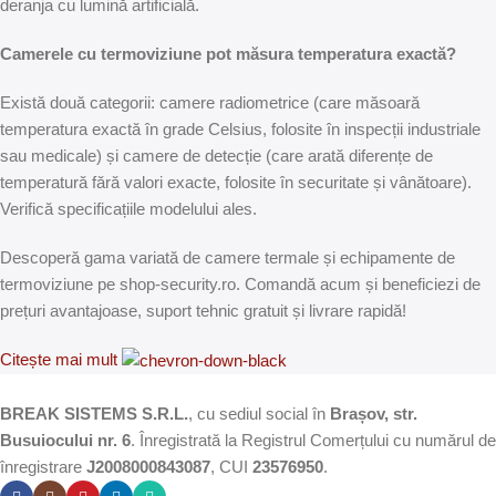
deranja cu lumină artificială.
Camerele cu termoviziune pot măsura temperatura exactă?
Există două categorii: camere radiometrice (care măsoară
temperatura exactă în grade Celsius, folosite în inspecții industriale
sau medicale) și camere de detecție (care arată diferențe de
temperatură fără valori exacte, folosite în securitate și vânătoare).
Verifică specificațiile modelului ales.
Descoperă gama variată de camere termale și echipamente de
termoviziune pe shop-security.ro. Comandă acum și beneficiezi de
prețuri avantajoase, suport tehnic gratuit și livrare rapidă!
Citește mai mult
BREAK SISTEMS S.R.L.
, cu sediul social în
Brașov, str.
Busuiocului nr. 6
. Înregistrată la Registrul Comerțului cu numărul de
înregistrare
J2008000843087
, CUI
23576950
.​