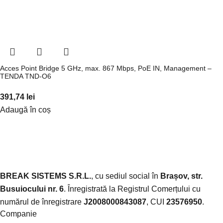
Acces Point Bridge 5 GHz, max. 867 Mbps, PoE IN, Management –
TENDA TND-O6
391,74
lei
Adaugă în coș
BREAK SISTEMS S.R.L.
, cu sediul social în
Brașov, str.
Busuiocului nr. 6
. Înregistrată la Registrul Comerțului cu
numărul de înregistrare
J2008000843087
, CUI
23576950
.​
Companie