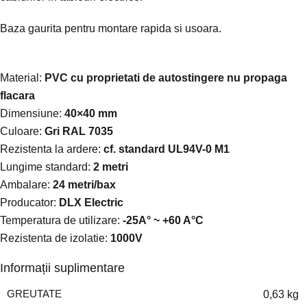
Baza gaurita pentru montare rapida si usoara.
Material:
PVC cu proprietati de autostingere nu propaga
flacara
Dimensiune:
40×40 mm
Culoare:
Gri RAL 7035
Rezistenta la ardere:
cf. standard UL94V-0 M1
Lungime standard:
2 metri
Ambalare:
24 metri/bax
Producator:
DLX Electric
Temperatura de utilizare:
-25A° ~ +60 A°C
Rezistenta de izolatie:
1000V
Informații suplimentare
GREUTATE
0,63 kg