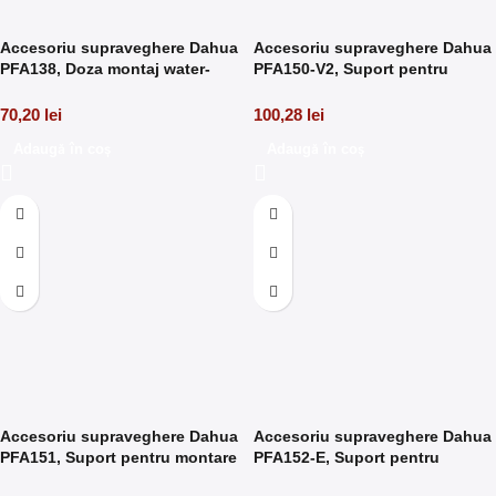
Accesoriu supraveghere Dahua
Accesoriu supraveghere Dahua
PFA138, Doza montaj water-
PFA150-V2, Suport pentru
proof
montare pe stalp
70,20
lei
100,28
lei
Adaugă în coș
Adaugă în coș
Accesoriu supraveghere Dahua
Accesoriu supraveghere Dahua
PFA151, Suport pentru montare
PFA152-E, Suport pentru
pe colt
montare camera pe stalp