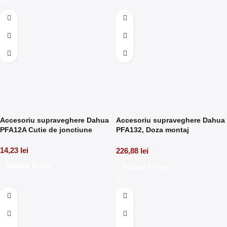
Accesoriu supraveghere Dahua
Accesoriu supraveghere Dahua
PFA12A Cutie de jonctiune
PFA132, Doza montaj
waterproof
14,23
lei
226,88
lei
Adaugă în coș
Adaugă în coș