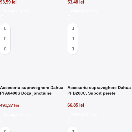
93,59
lei
53,48
lei
Adaugă în coș
Adaugă în coș
Accesoriu supraveghere Dahua
Accesoriu supraveghere Dahua
PFA6400S Doza jonctiune
PFB200C, Suport perete
rezistenta la apa, Aluminiu, IP66
66,85
lei
491,37
lei
Adaugă în coș
Adaugă în coș