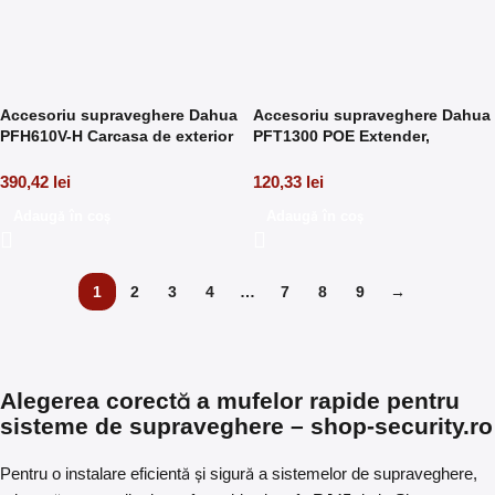
Accesoriu supraveghere Dahua
Accesoriu supraveghere Dahua
PFH610V-H Carcasa de exterior
PFT1300 POE Extender,
14” Vandal-proof
conectare la 3 camere
IP(consum <8W), Distanta
390,42
lei
120,33
lei
maxima transmisie: 300m
Adaugă în coș
Adaugă în coș
1
2
3
4
…
7
8
9
→
Alegerea corectă a mufelor rapide pentru
sisteme de supraveghere – shop-security.ro
Pentru o instalare eficientă și sigură a sistemelor de supraveghere,