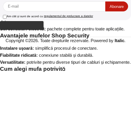
Mufe cablu coaxial:
ideal pentru transmisii de înaltă frecvență și
stabilitate.
Mufă RJ11:
conectori de înaltă calitate pentru rețele telefonice și
regulamentul de prelucrare a datelor
Am citit și sunt de acord cu
date.
Set conectori electrici:
pachete complete pentru toate aplicațiile.
Avantajele mufelor Shop Security
Copyright ©2026. Toate drepturile rezervate. Powered by
Italic
.
Instalare ușoară:
simplifică procesul de conectare.
Fiabilitate ridicată:
conexiune stabilă și durabilă.
Versatilitate:
potrivite pentru diverse tipuri de cabluri și echipamente.
Cum alegi mufa potrivită
Identifică nevoile:
determină tipul de echipament și cablurile
utilizate.
Verifică compatibilitatea:
asigură-te că mufele sunt compatibile cu
sistemul tău.
Consultă specialiștii:
echipa noastră de suport tehnic îți stă la
dispoziție.
Întrebări frecvente