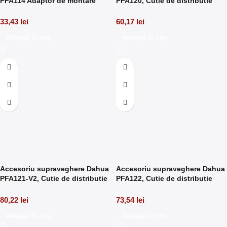
PFA114 Adaptor de montare
PFA120, Cutie de distributie
SD6C
waterproof
33,43
lei
60,17
lei
Adaugă în coș
Adaugă în coș
Accesoriu supraveghere Dahua
Accesoriu supraveghere Dahua
PFA121-V2, Cutie de distributie
PFA122, Cutie de distributie
waterproof
waterproof
80,22
lei
73,54
lei
Adaugă în coș
Adaugă în coș