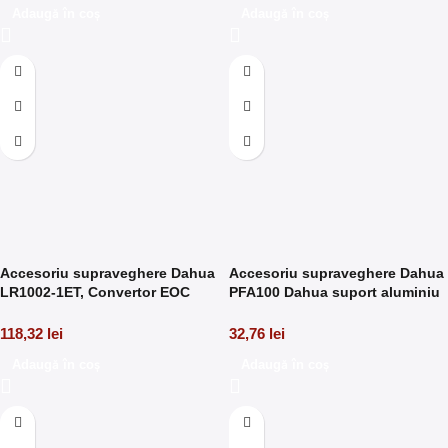
Adaugă în coș
Adaugă în coș
Accesoriu supraveghere Dahua
Accesoriu supraveghere Dahua
LR1002-1ET, Convertor EOC
PFA100 Dahua suport aluminiu
RJ45 la BNC, modul transmisie
pentru camere fish eye
118,32
lei
32,76
lei
Adaugă în coș
Adaugă în coș