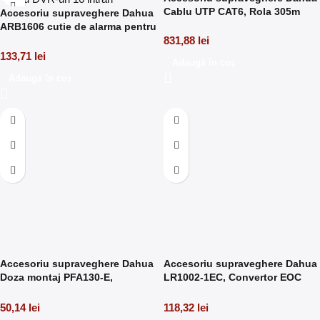
Cablu UTP CAT6, Rola 305m
Accesoriu supraveghere Dahua
ARB1606 cutie de alarma pentru
DVR-uri 16 intrari, 6 iesiri
831,88
lei
133,71
lei
Adaugă în coș
Adaugă în coș
Accesoriu supraveghere Dahua
Accesoriu supraveghere Dahua
Doza montaj PFA130-E,
LR1002-1EC, Convertor EOC
Aluminiu
RJ45 la BNC, modul receptie
50,14
lei
118,32
lei