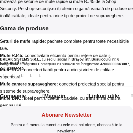
mizează pe seturile de mufe rapide și mufe RJ45 de la Shop
Security. Pe shop-security.ro îți oferim o gamă variată de produse de
înaltă calitate, ideale pentru orice tip de proiect de supraveghere.
Gama de produse
Seturi de mufe rapide:
pachete complete pentru toate necesitățile
tale.
Mufe RJ45:
conectivitate eficientă pentru rețele de date și
BREAK SISTEMS S.R.L.
, cu sediul social în
Brașov, str. Busuiocului nr. 6
.
supraveghere.
Înregistrată la Registrul Comerțului cu numărul de înregistrare
J2008000843087
,
CUI
23576950
.​
Mufe RCA:
conectori fiabili pentru audio și video de calitate
superioară.
Mufe camere supraveghere:
conectori proiectați special pentru
sisteme de supraveghere.
Companie
Magazin
Linkuri utile
Mufe BNC:
ideal pentru cabluri coaxiale, cu transmisie clară a
semnalului.
Mufă jack cu 2 ieșiri:
conectivitate dublă pentru flexibilitate maximă.
Abonare Newsletter
Mufe conectori electrici:
soluții pentru conexiuni electrice sigure și
Pentru a fi mereu la curent cu cele mai noi oferte, abonează-te la
eficiente.
newsletter.