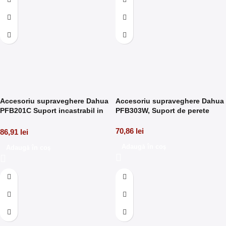
Accesoriu supraveghere Dahua
Accesoriu supraveghere Dahua
PFB201C Suport incastrabil in
PFB303W, Suport de perete
tavan
70,86
lei
86,91
lei
Adaugă în coș
Adaugă în coș