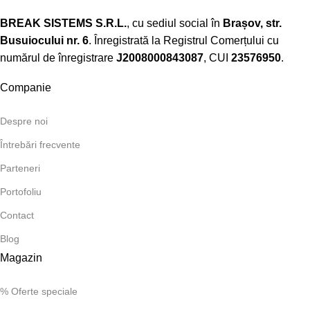
BREAK SISTEMS S.R.L.
, cu sediul social în
Brașov, str.
Busuiocului nr. 6
. Înregistrată la Registrul Comerțului cu
numărul de înregistrare
J2008000843087
, CUI
23576950
.​
Companie
Despre noi
Întrebări frecvente
Parteneri
Portofoliu
Contact
Blog
Magazin
% Oferte speciale