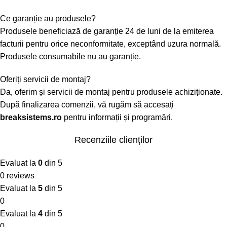
Ce garanție au produsele?
Produsele beneficiază de garanție 24 de luni de la emiterea
facturii pentru orice neconformitate, exceptând uzura normală.
Produsele consumabile nu au garanție.
Oferiți servicii de montaj?
Da, oferim și servicii de montaj pentru produsele achiziționate.
După finalizarea comenzii, vă rugăm să accesați
breaksistems.ro
pentru informații și programări.
Recenziile clienților
Evaluat la
0
din 5
0 reviews
Evaluat la
5
din 5
0
Evaluat la
4
din 5
0