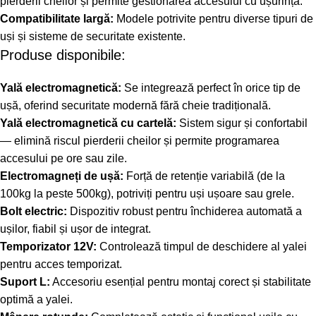
pierderii cheilor și permite gestionarea accesului cu ușurință.
Compatibilitate largă:
Modele potrivite pentru diverse tipuri de
uși și sisteme de securitate existente.
Produse disponibile:
Yală electromagnetică:
Se integrează perfect în orice tip de
ușă, oferind securitate modernă fără cheie tradițională.
Yală electromagnetică cu cartelă:
Sistem sigur și confortabil
— elimină riscul pierderii cheilor și permite programarea
accesului pe ore sau zile.
Electromagneți de ușă:
Forță de retenție variabilă (de la
100kg la peste 500kg), potriviți pentru uși ușoare sau grele.
Bolt electric:
Dispozitiv robust pentru închiderea automată a
ușilor, fiabil și ușor de integrat.
Temporizator 12V:
Controlează timpul de deschidere al yalei
pentru acces temporizat.
Suport L:
Accesoriu esențial pentru montaj corect și stabilitate
optimă a yalei.