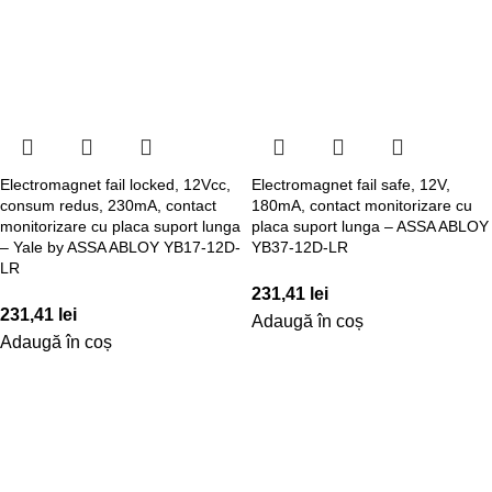
Electromagnet fail locked, 12Vcc,
Electromagnet fail safe, 12V,
consum redus, 230mA, contact
180mA, contact monitorizare cu
monitorizare cu placa suport lunga
placa suport lunga – ASSA ABLOY
– Yale by ASSA ABLOY YB17-12D-
YB37-12D-LR
LR
231,41
lei
231,41
lei
Adaugă în coș
Adaugă în coș