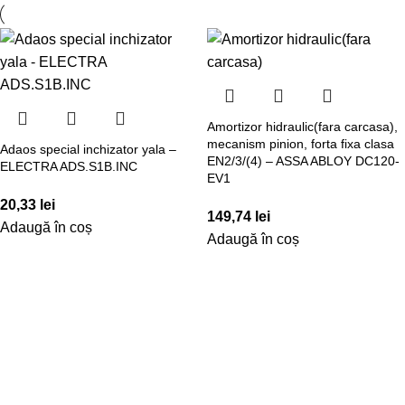
Amortizor hidraulic(fara carcasa),
mecanism pinion, forta fixa clasa
Adaos special inchizator yala –
EN2/3/(4) – ASSA ABLOY DC120-
ELECTRA ADS.S1B.INC
EV1
20,33
lei
149,74
lei
Adaugă în coș
Adaugă în coș