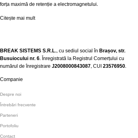
forța maximă de retenție a electromagnetului.
Citește mai mult
BREAK SISTEMS S.R.L.
, cu sediul social în
Brașov, str.
Busuiocului nr. 6
. Înregistrată la Registrul Comerțului cu
numărul de înregistrare
J2008000843087
, CUI
23576950
.​
Companie
Despre noi
Întrebări frecvente
Parteneri
Portofoliu
Contact