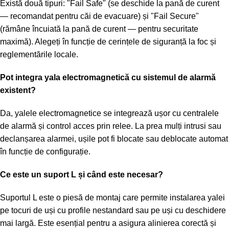
Există două tipuri: "Fail Safe" (se deschide la pană de curent
— recomandat pentru căi de evacuare) și "Fail Secure"
(rămâne încuiată la pană de curent — pentru securitate
maximă). Alegeți în funcție de cerințele de siguranță la foc și
reglementările locale.
Pot integra yala electromagnetică cu sistemul de alarmă
existent?
Da, yalele electromagnetice se integrează ușor cu centralele
de alarmă și control acces prin relee. La prea mulți intrusi sau
declanșarea alarmei, ușile pot fi blocate sau deblocate automat
în funcție de configurație.
Ce este un suport L și când este necesar?
Suportul L este o piesă de montaj care permite instalarea yalei
pe tocuri de uși cu profile nestandard sau pe uși cu deschidere
mai largă. Este esențial pentru a asigura alinierea corectă și