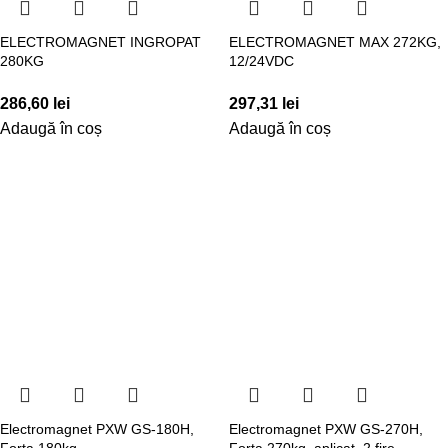
ELECTROMAGNET INGROPAT
ELECTROMAGNET MAX 272KG,
280KG
12/24VDC
286,60
lei
297,31
lei
Adaugă în coș
Adaugă în coș
Electromagnet PXW GS-180H,
Electromagnet PXW GS-270H,
Forta 180kg
Forta 270kg, aplicat, 2 fire