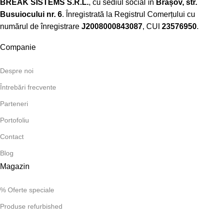
BREAK SISTEMS S.R.L.
, cu sediul social în
Brașov, str.
Busuiocului nr. 6
. Înregistrată la Registrul Comerțului cu
numărul de înregistrare
J2008000843087
, CUI
23576950
.​
Companie
Despre noi
Întrebări frecvente
Parteneri
Portofoliu
Contact
Blog
Magazin
% Oferte speciale
Produse refurbished