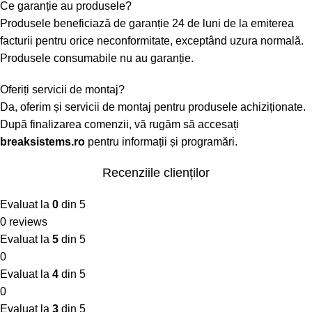
Ce garanție au produsele?
Produsele beneficiază de garanție 24 de luni de la emiterea
facturii pentru orice neconformitate, exceptând uzura normală.
Produsele consumabile nu au garanție.
Oferiți servicii de montaj?
Da, oferim și servicii de montaj pentru produsele achiziționate.
După finalizarea comenzii, vă rugăm să accesați
breaksistems.ro
pentru informații și programări.
Recenziile clienților
Evaluat la
0
din 5
0 reviews
Evaluat la
5
din 5
0
Evaluat la
4
din 5
0
Evaluat la
3
din 5