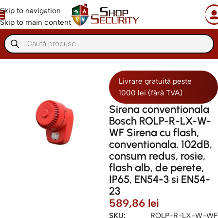
Skip to navigation
Skip to main content
ndiu
Anti-incendiu conventional
Sirene/butoane conventionale
Livrare gratuită peste
1000 lei (fără TVA)
Sirena conventionala
Bosch ROLP-R-LX-W-
WF Sirena cu flash,
conventionala, 102dB,
consum redus, rosie,
flash alb, de perete,
IP65, EN54-3 si EN54-
23
589,86
lei
SKU:
ROLP-R-LX-W-WF