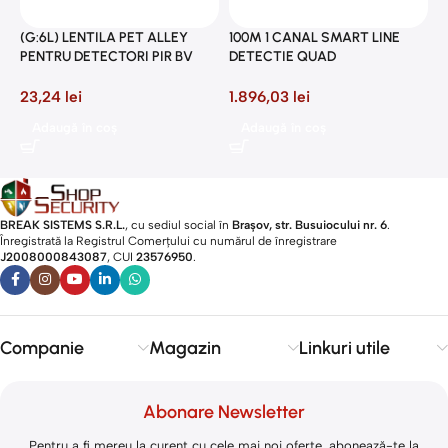
P
(G:6L) LENTILA PET ALLEY
100M 1 CANAL SMART LINE
8
PENTRU DETECTORI PIR BV
DETECTIE QUAD
23,24
lei
1.896,03
lei
Adaugă în coș
Adaugă în coș
BREAK SISTEMS S.R.L.
, cu sediul social în
Brașov, str. Busuiocului nr. 6
.
Înregistrată la Registrul Comerțului cu numărul de înregistrare
J2008000843087
, CUI
23576950
.​
Companie
Magazin
Linkuri utile
Abonare Newsletter
Pentru a fi mereu la curent cu cele mai noi oferte, abonează-te la