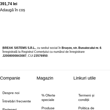
391,74
lei
Adaugă în coș
BREAK SISTEMS S.R.L.
, cu sediul social în
Brașov, str. Busuiocului nr. 6
.
Înregistrată la Registrul Comerțului cu numărul de înregistrare
J2008000843087
, CUI
23576950
.​
Companie
Magazin
Linkuri utile
Despre noi
% Oferte
Termeni și
speciale
condiții
Întrebări frecvente
Produse
Politica de
Parteneri