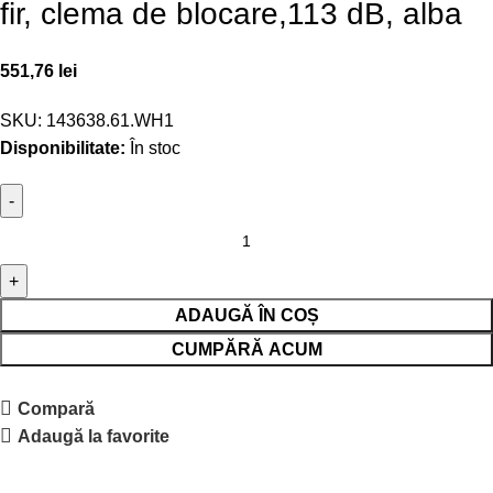
fir, clema de blocare,113 dB, alba
551,76
lei
SKU:
143638.61.WH1
Disponibilitate:
În stoc
ADAUGĂ ÎN COȘ
CUMPĂRĂ ACUM
Compară
Adaugă la favorite