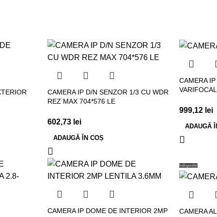
CAMERA IP
VARIFOCAL
XTERIOR
CAMERA IP D/N SENZOR 1/3 CU WDR
REZ MAX 704*576 LE
999,12
lei
602,73
lei
ADAUGĂ Î
ADAUGĂ ÎN COȘ
Indisponibil
CAMERA IP DOME DE INTERIOR 2MP
CAMERA ALL