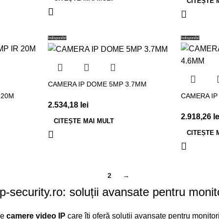
CITEȘTE 
Indisponibil
Indisponibil
CAMERA IP DOME 5MP 3.7MM
 20M
CAMERA IP
2.534,18
lei
2.918,26
le
CITEȘTE MAI MULT
CITEȘTE 
1
2
→
security.ro: soluții avansate pentru monito
de
camere video IP
care îți oferă soluții avansate pentru monitor