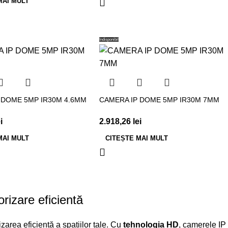
MAI MULT
Indisponibil
 DOME 5MP IR30M 4.6MM
CAMERA IP DOME 5MP IR30M 7MM
i
2.918,26
lei
MAI MULT
CITEȘTE MAI MULT
rizare eficientă
izarea eficientă a spațiilor tale. Cu
tehnologia HD
, camerele IP