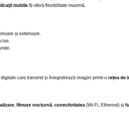
licații mobile
îți oferă flexibilitate maximă.
rioare și exterioare.
cise.
iunde.
gitale care transmit și înregistrează imagini printr-o
rețea de 
alizare
,
filmare nocturnă
,
conectivitatea
(Wi-Fi, Ethernet) și
f