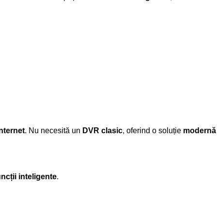
internet
. Nu necesită un
DVR clasic
, oferind o soluție
modernă
uncții inteligente
.