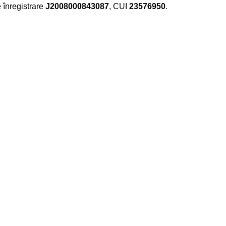
e înregistrare
J2008000843087
, CUI
23576950
.​