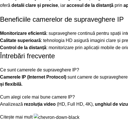
oferă
detalii clare și precise
, iar
accesul de la distanță
prin
ap
Beneficiile camerelor de supraveghere IP
Monitorizare eficientă
: supraveghere continuă pentru spații inte
Calitate superioară
: tehnologia HD asigură imagini clare și pre
Control de la distanță
: monitorizare prin aplicații mobile de or
Întrebări frecvente
Ce sunt camerele de supraveghere IP?
Camerele IP (Internet Protocol)
sunt camere de supraveghere di
și flexibilă
.
Cum alegi cele mai bune camere IP?
Analizează
rezoluția video
(HD, Full HD, 4K),
unghiul de vizu
Citește mai mult