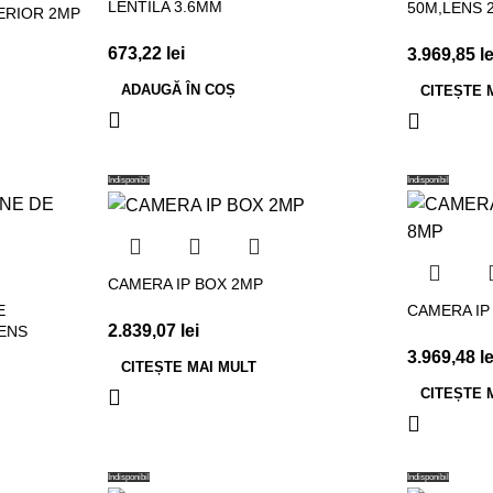
LENTILA 3.6MM
50M,LENS 
ERIOR 2MP
673,22
lei
3.969,85
le
ADAUGĂ ÎN COȘ
CITEȘTE 
Indisponibil
Indisponibil
CAMERA IP BOX 2MP
E
CAMERA IP
2.839,07
lei
LENS
3.969,48
le
CITEȘTE MAI MULT
CITEȘTE 
Indisponibil
Indisponibil