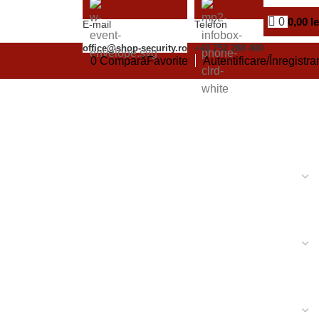
0
0,00
le
E-mail
Telefon
office@shop-security.ro
+40 752 288 400
0
Compară
Favorite
Autentificare/Înregistra