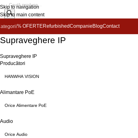
Skip to navigation
Skip to main content
% OFERTE
Refurbished
Companie
Blog
Contact
ategorii
Supraveghere IP
Supraveghere IP
Producători
Alimantare PoE
Audio