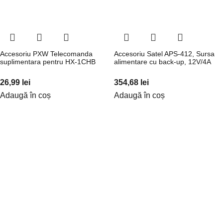
Accesoriu PXW Telecomanda
Accesoriu Satel APS-412, Sursa
suplimentara pentru HX-1CHB
alimentare cu back-up, 12V/4A
26,99
lei
354,68
lei
Adaugă în coș
Adaugă în coș