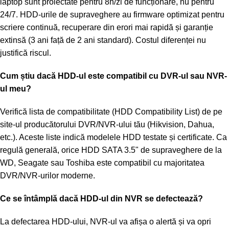
laptop sunt proiectate pentru 8h/zi de funcționare, nu pentru
24/7. HDD-urile de supraveghere au firmware optimizat pentru
scriere continuă, recuperare din erori mai rapidă și garanție
extinsă (3 ani față de 2 ani standard). Costul diferenței nu
justifică riscul.
Cum știu dacă HDD-ul este compatibil cu DVR-ul sau NVR-
ul meu?
Verifică lista de compatibilitate (HDD Compatibility List) de pe
site-ul producătorului DVR/NVR-ului tău (Hikvision, Dahua,
etc.). Aceste liste indică modelele HDD testate și certificate. Ca
regulă generală, orice HDD SATA 3.5" de supraveghere de la
WD, Seagate sau Toshiba este compatibil cu majoritatea
DVR/NVR-urilor moderne.
Ce se întâmplă dacă HDD-ul din NVR se defectează?
La defectarea HDD-ului, NVR-ul va afișa o alertă și va opri