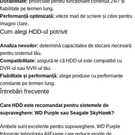
Durabilitate:
proiectate pentru funcționare continuă 24/7 și
fiabilitate pe termen lung.
Performanță optimizată:
viteze mari de scriere și citire pentru
imagini clare.
Cum alegi HDD-ul potrivit
Analiza nevoilor:
determină capacitatea de stocare necesară
pentru sistemul tău.
Compatibilitate:
asigură-te că HDD-ul este compatibil cu
DVR-ul sau NVR-ul tău.
Fiabilitate și performanță:
alege produse cu performanțe
constante pe termen lung.
Întrebări frecvente
Care HDD este recomandat pentru sistemele de
supraveghere: WD Purple sau Seagate SkyHawk?
Ambele sunt excelente pentru supraveghere. WD Purple
folosește tehnologia AllFrame care reduce erorile de