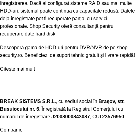
înregistrarea. Dacă ai configurat sisteme RAID sau mai multe
HDD-uri, sistemul poate continua cu capacitate redusă. Datele
deja înregistrate pot fi recuperate parțial cu servicii
profesionale. Shop Security oferă consultanță pentru
recuperare date hard disk.
Descoperă gama de HDD-uri pentru DVR/NVR de pe shop-
security.ro. Beneficiezi de suport tehnic gratuit și livrare rapidă!
Citește mai mult
BREAK SISTEMS S.R.L.
, cu sediul social în
Brașov, str.
Busuiocului nr. 6
. Înregistrată la Registrul Comerțului cu
numărul de înregistrare
J2008000843087
, CUI
23576950
.​
Companie