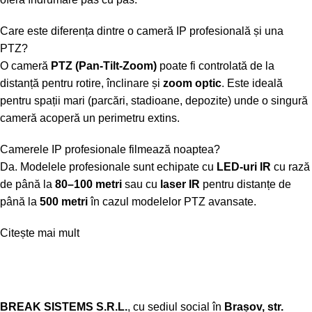
Care este diferența dintre o cameră IP profesională și una
PTZ?
O cameră
PTZ (Pan-Tilt-Zoom)
poate fi controlată de la
distanță pentru rotire, înclinare și
zoom optic
. Este ideală
pentru spații mari (parcări, stadioane, depozite) unde o singură
cameră acoperă un perimetru extins.
Camerele IP profesionale filmează noaptea?
Da. Modelele profesionale sunt echipate cu
LED-uri IR
cu rază
de până la
80–100 metri
sau cu
laser IR
pentru distanțe de
până la
500 metri
în cazul modelelor PTZ avansate.
Citește mai mult
BREAK SISTEMS S.R.L.
, cu sediul social în
Brașov, str.