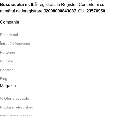
Busuiocului nr. 6
. Înregistrată la Registrul Comerțului cu
numărul de înregistrare
J2008000843087
, CUI
23576950
.​
Companie
Despre noi
Întrebări frecvente
Parteneri
Portofoliu
Contact
Blog
Magazin
% Oferte speciale
Produse refurbished
Kituri supraveghere