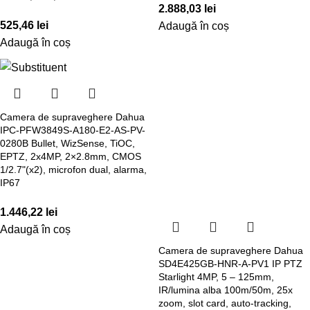
2.888,03
lei
525,46
lei
Adaugă în coș
Adaugă în coș
Camera de supraveghere Dahua
IPC-PFW3849S-A180-E2-AS-PV-
0280B Bullet, WizSense, TiOC,
EPTZ, 2x4MP, 2×2.8mm, CMOS
1/2.7"(x2), microfon dual, alarma,
IP67
1.446,22
lei
Adaugă în coș
Camera de supraveghere Dahua
SD4E425GB-HNR-A-PV1 IP PTZ
Starlight 4MP, 5 – 125mm,
IR/lumina alba 100m/50m, 25x
zoom, slot card, auto-tracking,