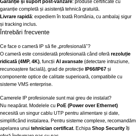
Garanție și suport post-vânzare
: produse certificate cu
garanție completă și asistență tehnică gratuită.
Livrare rapidă
: expediem în toată România, cu ambalaj sigur
și tracking inclus.
Întrebări frecvente
Ce face o cameră IP să fie „profesională"?
O cameră este considerată profesională când oferă
rezoluție
ridicată (4MP, 4K)
, funcții
AI avansate
(detectare intruziune,
recunoaștere facială), grad de protecție
IP66/IP67
și
componente optice de calitate superioară, compatibile cu
sisteme VMS enterprise.
Camerele IP profesionale sunt mai greu de instalat?
Nu neapărat. Modelele cu
PoE (Power over Ethernet)
necesită un singur cablu UTP pentru alimentare și date,
simplificând instalarea. Pentru sisteme complexe, recomandăm
apelarea unui
tehnician certificat
. Echipa
Shop Security
îți
oferă îndrumare pas cu pas.