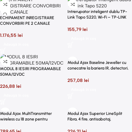
Intrerupator inteligent dublu TP-
Link Tapo S220, Wi-Fi – TP-LINK
ECHIPAMENT INREGISTRARE
TapoS220
CONVORBIRI PE 2 CANALE
155,79
lei
1.176,55
lei
Adaugă în coș
Adaugă în coș
Modul Ajax Baseline Jeweller cu
conecatre la bariera IR, detectori,
MODUL 8 IESIRI PROGRAMABILE
tastaturi, butonul de panica sau alt
50MA/12VDC
dispozitiv NC/NO.
257,08
lei
226,88
lei
Adaugă în coș
Adaugă în coș
Modul Ajax MultiTransmitter
Modul Ajax Superior LineSplit
wireless cu 18 zone pentru
Fibra, 4 fire, antisabotaj,
conectarea dispozitivelor cu fir,
configurare prin aplicatie
negru
789,65
lei
226,21
lei