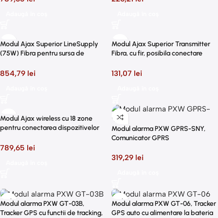
Adaugă în coș
Adaugă în coș
Modul Ajax Superior LineSupply
Modul Ajax Superior Transmitter
(75W) Fibra pentru sursa de
Fibra, cu fir, posibila conectare
alimentare suplimentara
dispozitive de la o terta parte
854,79
lei
131,07
lei
Adaugă în coș
Adaugă în coș
Modul Ajax wireless cu 18 zone
pentru conectarea dispozitivelor
Modul alarma PXW GPRS-SNY,
cu fir, alb
Comunicator GPRS
789,65
lei
319,29
lei
Adaugă în coș
Adaugă în coș
Modul alarma PXW GT-03B,
Modul alarma PXW GT-06, Tracker
Tracker GPS cu functii de tracking,
GPS auto cu alimentare la bateria