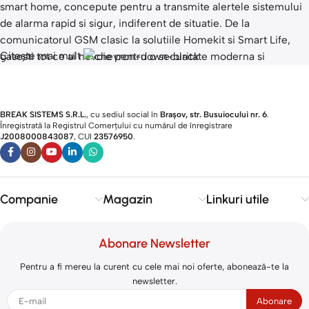
smart home, concepute pentru a transmite alertele sistemului
de alarma rapid si sigur, indiferent de situatie. De la
comunicatorul GSM clasic la solutiile Homekit si Smart Life,
Citește mai mult
gasesti tot ce ai nevoie pentru o securitate moderna si
conectata.
Produse disponibile:
BREAK SISTEMS S.R.L.
, cu sediul social în
Brașov, str. Busuiocului nr. 6
.
Înregistrată la Registrul Comerțului cu numărul de înregistrare
Comunicator GSM:
Transmite alertele de securitate direct pe
J2008000843087
, CUI
23576950
.​
telefonul tau sau catre un centru de monitorizare, independent
de internet.
Releu GSM:
Control de la distanta al sistemelor de securitate
prin aplicatie mobila, cu gestionarea accesului de oriunde.
Companie
Magazin
Linkuri utile
Releu Wireless:
Flexibilitate maxima in instalare, ideal pentru
locatii fara conexiune prin cablu.
Abonare Newsletter
Sistem Alarma Apartament:
Pachet complet pentru protectia
apartamentului, usor de instalat si configurat.
Pentru a fi mereu la curent cu cele mai noi oferte, abonează-te la
Homekit / Smart Life:
Solutii inteligente pentru integrarea
newsletter.
sistemului de alarma in ecosistemul smart home, cu control