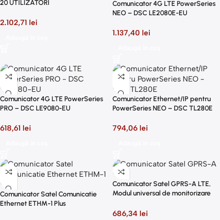
20 UTILIZATORI
Comunicator 4G LTE PowerSeries
NEO – DSC LE2080E-EU
2.102,71
lei
1.137,40
lei
Adaugă în coș
Adaugă în coș
Comunicator 4G LTE PowerSeries
Comunicator Ethernet/IP pentru
PRO – DSC LE9080-EU
PowerSeries NEO – DSC TL280E
618,61
lei
794,06
lei
Adaugă în coș
Adaugă în coș
Comunicator Satel GPRS-A LTE,
Modul universal de monitorizare
Comunicator Satel Comunicatie
GPRS LTE 4G/3G/2G GSM,
Ethernet ETHM-1 Plus
Antena externa cu conexiune
686,34
lei