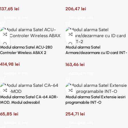
geofence, alarma furt,
masinii
monitorizare voce, buton alarma
137,65
lei
206,47
lei
Adaugă în coș
Adaugă în coș
Modul alarma Satel ACU-280
Modul alarma Satel
Controler Wireless ABAX 2
Armare/dezarmare cu ID card INT-
IT-2
414,98
lei
163,46
lei
Adaugă în coș
Adaugă în coș
Modul alarma Satel CA-64 ADR-
Modul alarma Satel Extensie iesiri
MOD, Modul adresabil
programabile INT-O
65,85
lei
254,71
lei
Adaugă în coș
Adaugă în coș