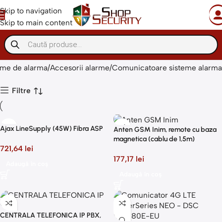
Skip to navigation
Skip to main content
Comunicatoare sisteme alarma
eme de alarma
Accesorii alarme
Comunicatoare sisteme alarma
Filtre
Ajax LineSupply (45W) Fibra ASP
Anten GSM Inim, remote cu baza
magnetica (cablu de 1,5m)
721,64
lei
177,17
lei
Adaugă în coș
Adaugă în coș
CENTRALA TELEFONICA IP PBX,