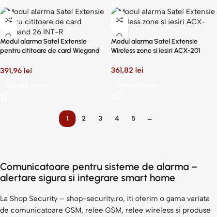
Modul alarma Satel Extensie
Modul alarma Satel Extensie
pentru cititoare de card Wiegand
Wireless zone si iesiri ACX-201
26 INT-R
361,82
lei
391,96
lei
Adaugă în coș
Adaugă în coș
1
2
3
4
5
→
Comunicatoare pentru sisteme de alarma –
alertare sigura si integrare smart home
La Shop Security – shop-security.ro, iti oferim o gama variata
de comunicatoare GSM, relee GSM, relee wireless si produse