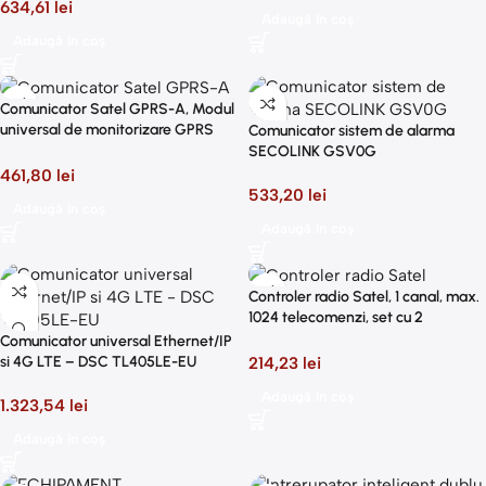
SMA, inclusa
634,61
lei
Adaugă în coș
Adaugă în coș
Comunicator Satel GPRS-A, Modul
universal de monitorizare GPRS
Comunicator sistem de alarma
2G, Antena externa cu conexiune
SECOLINK GSV0G
SMA, inclusa
461,80
lei
533,20
lei
Adaugă în coș
Adaugă în coș
Controler radio Satel, 1 canal, max.
1024 telecomenzi, set cu 2
telecomenzi T-1 incluse
Comunicator universal Ethernet/IP
214,23
lei
si 4G LTE – DSC TL405LE-EU
Adaugă în coș
1.323,54
lei
Adaugă în coș