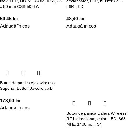
inox, LED, NO-NC-COM, IP65, 85
declansator, LED, buzzer CSE-
x 50 mm CSB-508LW
86R-LED
54,45
lei
48,40
lei
Adaugă în coș
Adaugă în coș
Buton de panica Ajax wireless,
Superior Button Jeweller, alb
173,60
lei
Adaugă în coș
Buton de panica Dahua Wireless
RF bidirectional, culori LED, 868
MHz, 1400 m, IP54