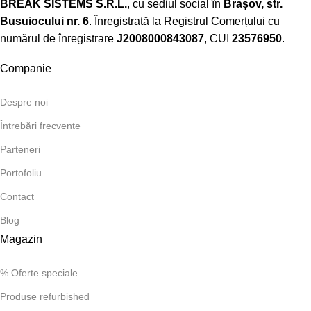
BREAK SISTEMS S.R.L.
, cu sediul social în
Brașov, str.
Busuiocului nr. 6
. Înregistrată la Registrul Comerțului cu
numărul de înregistrare
J2008000843087
, CUI
23576950
.​
Companie
Despre noi
Întrebări frecvente
Parteneri
Portofoliu
Contact
Blog
Magazin
% Oferte speciale
Produse refurbished