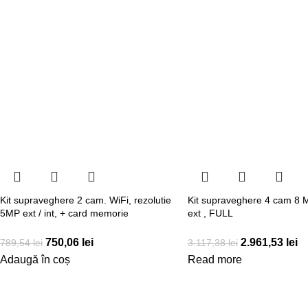
Kit supraveghere 2 cam. WiFi, rezolutie
Kit supraveghere 4 cam 8 MP
5MP ext / int, + card memorie
ext , FULL
750,06
lei
2.961,53
lei
789,54
lei
3.117,38
lei
Adaugă în coș
Read more