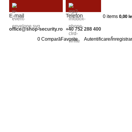
E-mail
Telefon
0
items
0,00
le
office@shop-security.ro
+40 752 288 400
0
Compară
Favorite
Autentificare/Înregistra