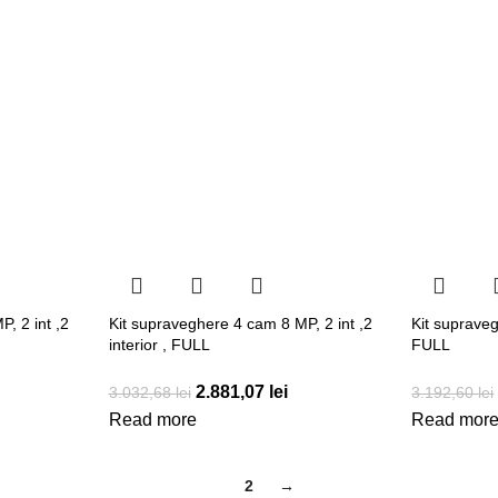
, 2 int ,2
Kit supraveghere 4 cam 8 MP, 2 int ,2
Kit suprave
interior , FULL
FULL
2.881,07
lei
3.032,68
lei
3.192,60
lei
Read more
Read mor
1
2
→