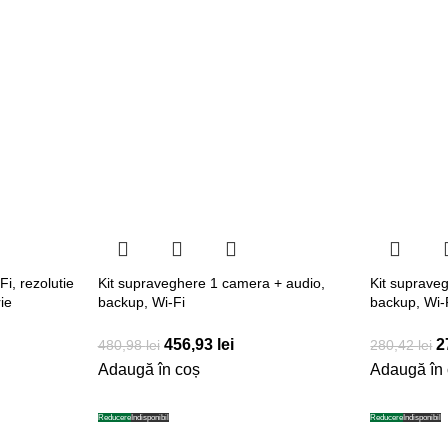
i, rezolutie
Kit supraveghere 1 camera + audio,
Kit suprave
ie
backup, Wi-Fi
backup, Wi-F
456,93
lei
2
480,98
lei
280,42
lei
Adaugă în coș
Adaugă în
Reducere
Indisponibil
Reducere
Indisponibil