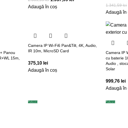
1.341,59
lei
Adaugă în coș
Adaugă în
Camera IP Wi-Fi6 Pan&Tilt, 4K, Audio,
IR 10m, MicroSD Card
 + Panou
Camera IP W
 IR+WL 15m,
cu baterie 
375,10
lei
Audio , st
Solar
Adaugă în coș
999,76
lei
Adaugă în
Reducere
Reducere