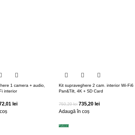
ghere 1 camera + audio,
Kit supraveghere 2 cam. interior Wi-Fi6
i interior
Pan&Tilt, 4K + SD Card
72,01
lei
735,20
lei
750,20
lei
 coș
Adaugă în coș
Reducere