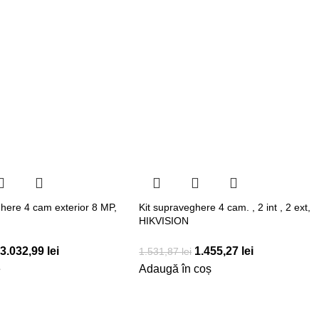
ghere 4 cam exterior 8 MP,
Kit supraveghere 4 cam. , 2 int , 2 ext,
HIKVISION
3.032,99
lei
1.455,27
lei
1.531,87
lei
e
Adaugă în coș