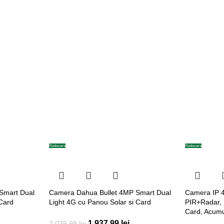
Reducere
Reducere
Smart Dual
Camera Dahua Bullet 4MP Smart Dual
Camera IP 
Card
Light 4G cu Panou Solar si Card
PIR+Radar, 
Card, Acumu
1.937,99
lei
2.039,99
lei