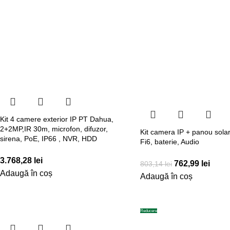
Kit 4 camere exterior IP PT Dahua,
2+2MP,IR 30m, microfon, difuzor,
Kit camera IP + panou solar
sirena, PoE, IP66 , NVR, HDD
Fi6, baterie, Audio
3.768,28
lei
762,99
lei
803,14
lei
Adaugă în coș
Adaugă în coș
Reducere