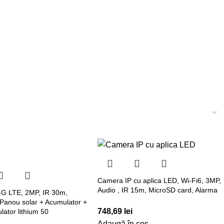
Camera IP cu aplica LED, Wi-Fi6, 3MP,
Audio , IR 15m, MicroSD card, Alarma
4G LTE, 2MP, IR 30m,
Panou solar + Acumulator +
748,69
lei
lator lithium 50
Adaugă în coș