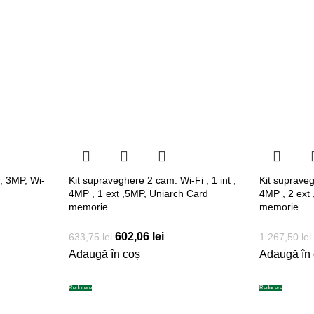
, 3MP, Wi-
Kit supraveghere 2 cam. Wi-Fi , 1 int ,
Kit supraveg
4MP , 1 ext ,5MP, Uniarch Card
4MP , 2 ext
memorie
memorie
602,06
lei
633,75
lei
1.267,50
lei
Adaugă în coș
Adaugă în
Reducere
Reducere