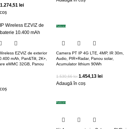
1.274,51
lei
 coș
Reducere
ireless EZVIZ de exterior
Camera PT IP 4G LTE, 4MP, IR 30m,
10.400 mAh, Pan&Tilt, 2K+,
Audio, PIR+Radar, Panou solar,
ocare eMMC 32GB, Panou
Acumulator lithium 90Wh
1.454,13
lei
1.530,66
lei
Adaugă în coș
 coș
Reducere