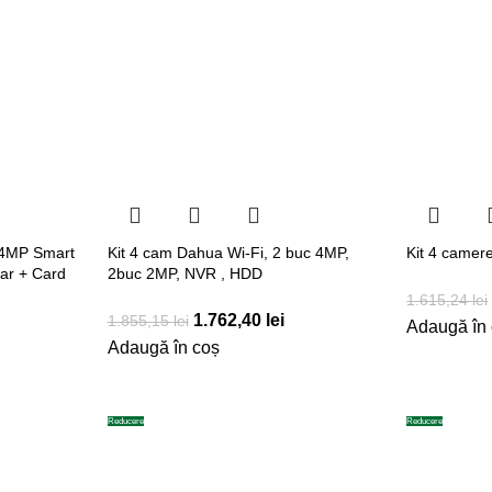
 4MP Smart
Kit 4 cam Dahua Wi-Fi, 2 buc 4MP,
Kit 4 camere
ar + Card
2buc 2MP, NVR , HDD
1.615,24
lei
1.762,40
lei
1.855,15
lei
Adaugă în
Adaugă în coș
Reducere
Reducere