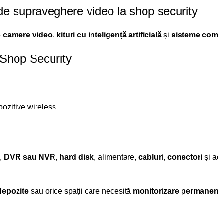
e supraveghere video la shop security
e
camere video
,
kituri cu inteligență artificială
și
sisteme com
 Shop Security
pozitive wireless.
,
DVR sau NVR
,
hard disk
, alimentare,
cabluri
,
conectori
și a
depozite
sau orice spații care necesită
monitorizare permanen