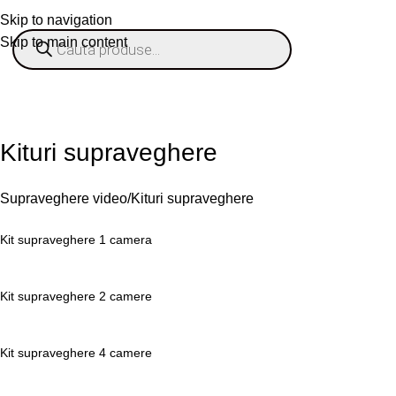
Skip to navigation
Skip to main content
% OFERTE
Refurbished
Companie
Blog
Contact
ategorii
Kituri supraveghere
Supraveghere video
Kituri supraveghere
Kit supraveghere 1 camera
Kit supraveghere 2 camere
Kit supraveghere 4 camere