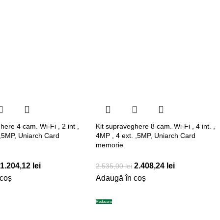
here 4 cam. Wi-Fi , 2 int ,
Kit supraveghere 8 cam. Wi-Fi , 4 int. ,
 ,5MP, Uniarch Card
4MP , 4 ext. ,5MP, Uniarch Card
memorie
1.204,12
lei
2.408,24
lei
2.535,00
lei
 coș
Adaugă în coș
Reducere