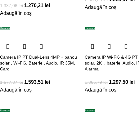
1.270,21
lei
1.337,06
lei
Adaugă în coș
Adaugă în coș
Reducere
Reducere
Camera IP PT Dual-Lens 4MP + panou
Camera IP Wi-Fi6 & 4G PT
solar , Wi-Fi6, Baterie , Audio, IR 35M,
solar, 2K+, baterie, Audio,
Card
Alarma
1.593,51
lei
1.297,50
lei
1.677,37
lei
1.365,79
lei
Adaugă în coș
Adaugă în coș
Reducere
Reducere