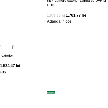
Kit 4 camere exterior Dahua cu DVR si
HDD
1.781,77
lei
1.875,55
lei
Adaugă în coș
 exterior
1.534,47
lei
 coș
Reducere