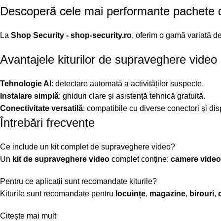
Descoperă cele mai performante pachete d
La
Shop Security - shop-security.ro
, oferim o gamă variată d
Avantajele kiturilor de supraveghere video
Tehnologie AI
: detectare automată a activităților suspecte.
Instalare simplă
: ghiduri clare și asistență tehnică gratuită.
Conectivitate versatilă
: compatibile cu diverse conectori și dis
Întrebări frecvente
Ce include un kit complet de supraveghere video?
Un
kit de supraveghere video
complet conține:
camere video
Pentru ce aplicații sunt recomandate kiturile?
Kiturile sunt recomandate pentru
locuințe
,
magazine
,
birouri
,
Citește mai mult