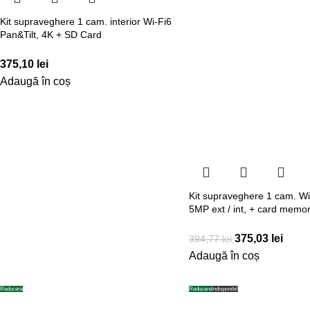
Kit supraveghere 1 cam. interior Wi-Fi6
Pan&Tilt, 4K + SD Card
375,10
lei
Adaugă în coș
Kit supraveghere 1 cam. WiF
5MP ext / int, + card memor
375,03
lei
394,77
lei
Adaugă în coș
Reducere
Reducere
Indisponibil