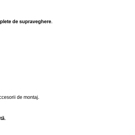
plete de supraveghere
.
ccesorii de montaj.
tă
.