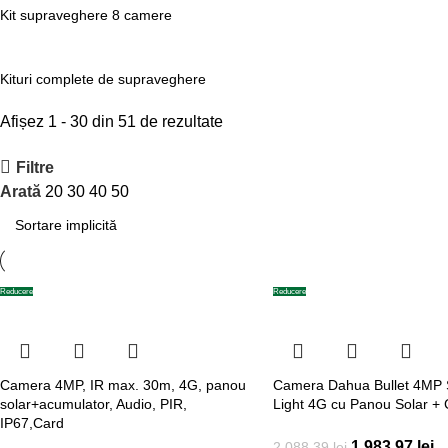
Kit supraveghere 8 camere
Kituri complete de supraveghere
Afișez 1 - 30 din 51 de rezultate
Filtre
Arată
20
30
40
50
Reducere
Reducere
Camera 4MP, IR max. 30m, 4G, panou
Camera Dahua Bullet 4MP 
solar+acumulator, Audio, PIR,
Light 4G cu Panou Solar + 
IP67,Card
1.983,97
lei
2.088,39
lei