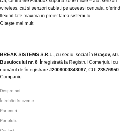
Da, centralele Paradox suporta zone mixte – atat senzori
wireless, cat si senzori cablati pe aceeasi centrala, oferind
flexibilitate maxima in proiectarea sistemului.
Citește mai mult
BREAK SISTEMS S.R.L.
, cu sediul social în
Brașov, str.
Busuiocului nr. 6
. Înregistrată la Registrul Comerțului cu
numărul de înregistrare
J2008000843087
, CUI
23576950
.​
Companie
Despre noi
Întrebări frecvente
Parteneri
Portofoliu
Contact