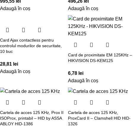
995,55
lei
496,26
lei
Adaugă în coș
Adaugă în coș
Card Ajax contactless pentru
controlul modurilor de securitate,
10 buc
Card de proximitate EM 125KHz –
HIKVISION DS-KEM125
28,81
lei
Adaugă în coș
6,78
lei
Adaugă în coș
Cartela de acces 125 KHz, Prox II
Cartela de acces 125 KHz,
ISOProx, printabil – HID by ASSA
ProxCard II – Clamshell HID HID-
ABLOY HID-1386
1326