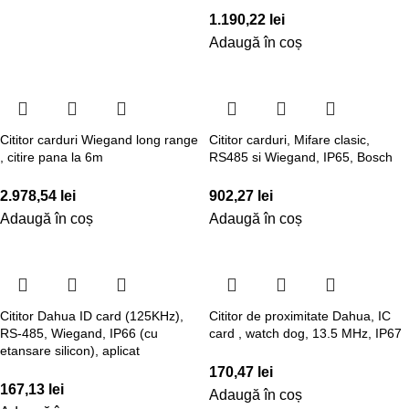
1.190,22
lei
Adaugă în coș
Cititor carduri Wiegand long range
Cititor carduri, Mifare clasic,
, citire pana la 6m
RS485 si Wiegand, IP65, Bosch
2.978,54
lei
902,27
lei
Adaugă în coș
Adaugă în coș
Cititor Dahua ID card (125KHz),
Cititor de proximitate Dahua, IC
RS-485, Wiegand, IP66 (cu
card , watch dog, 13.5 MHz, IP67
etansare silicon), aplicat
170,47
lei
167,13
lei
Adaugă în coș