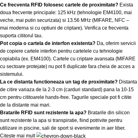
Ce frecventa RFID folosesc cartele de proximitate?
Exista
doua frecvente principale: 125 kHz (tehnologie EM4100, mai
veche, mai putin securizata) si 13.56 MHz (MIFARE, NFC –
mai moderna si cu optiuni de criptare). Verifica ce frecventa
suporta cititorul tau.
Pot copia o cartela de interfon existenta?
Da, oferim servicii
de copiere cartele interfon pentru cartelele cu tehnologie
copiabila (ex. EM4100). Cartele cu criptare avansata (MIFARE
cu sectoare protejate) nu pot fi duplicate fara cheia de acces a
sistemului.
La ce distanta functioneaza un tag de proximitate?
Distanta
de citire variaza de la 2-3 cm (carduri standard) pana la 10-15
cm pentru cititoarele hands-free. Tagurile speciale pot fi citite
de la distante mai mari.
Bratarile RFID sunt rezistente la apa?
Bratarile din silicon
sunt rezistente la apa si transpiratie, fiind potrivite pentru
utilizare in piscine, sali de sport si evenimente in aer liber.
Citește mai mult