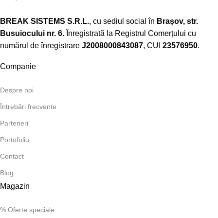
BREAK SISTEMS S.R.L.
, cu sediul social în
Brașov, str.
Busuiocului nr. 6
. Înregistrată la Registrul Comerțului cu
numărul de înregistrare
J2008000843087
, CUI
23576950
.​
Companie
Despre noi
Întrebări frecvente
Parteneri
Portofoliu
Contact
Blog
Magazin
% Oferte speciale