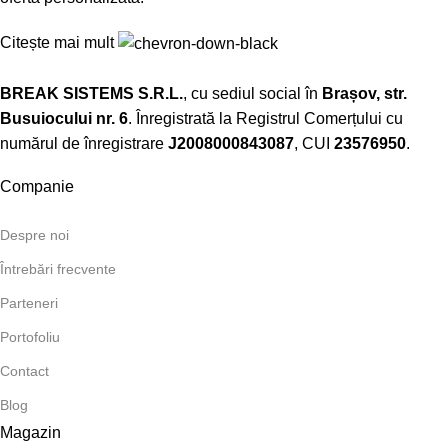
Citește mai mult
BREAK SISTEMS S.R.L.
, cu sediul social în
Brașov, str.
Busuiocului nr. 6
. Înregistrată la Registrul Comerțului cu
numărul de înregistrare
J2008000843087
, CUI
23576950
.​
Companie
Despre noi
Întrebări frecvente
Parteneri
Portofoliu
Contact
Blog
Magazin