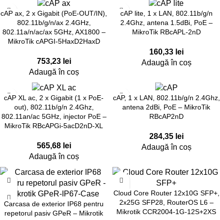
cAP ax, 2 x Gigabit (PoE-OUT/IN),
cAP lite, 1 x LAN, 802.11b/g/n
802.11b/g/n/ax 2.4GHz,
2.4Ghz, antena 1.5dBi, PoE –
802.11a/n/ac/ax 5GHz, AX1800 –
MikroTik RBcAPL-2nD
MikroTik cAPGI-5HaxD2HaxD
160,33
lei
753,23
lei
Adaugă în coș
Adaugă în coș
cAP XL ac, 2 x Gigabit (1 x PoE-
cAP, 1 x LAN, 802.11b/g/n 2.4Ghz,
out), 802.11b/g/n 2.4Ghz,
antena 2dBi, PoE – MikroTik
802.11an/ac 5GHz, injector PoE –
RBcAP2nD
MikroTik RBcAPGi-5acD2nD-XL
284,35
lei
565,68
lei
Adaugă în coș
Adaugă în coș
Cloud Core Router 12x10G SFP+,
2x25G SFP28, RouterOS L6 –
Carcasa de exterior IP68 pentru
Mikrotik CCR2004-1G-12S+2XS
repetorul pasiv GPeR – Mikrotik