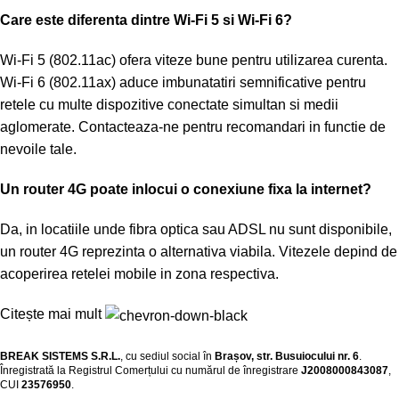
Care este diferenta dintre Wi-Fi 5 si Wi-Fi 6?
Wi-Fi 5 (802.11ac) ofera viteze bune pentru utilizarea curenta.
Wi-Fi 6 (802.11ax) aduce imbunatatiri semnificative pentru
retele cu multe dispozitive conectate simultan si medii
aglomerate. Contacteaza-ne pentru recomandari in functie de
nevoile tale.
Un router 4G poate inlocui o conexiune fixa la internet?
Da, in locatiile unde fibra optica sau ADSL nu sunt disponibile,
un router 4G reprezinta o alternativa viabila. Vitezele depind de
acoperirea retelei mobile in zona respectiva.
Citește mai mult
BREAK SISTEMS S.R.L.
, cu sediul social în
Brașov, str. Busuiocului nr. 6
.
Înregistrată la Registrul Comerțului cu numărul de înregistrare
J2008000843087
,
CUI
23576950
.​