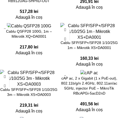
RB912UAG-5HPnD-OUT
291,91
lei
Adaugă în coș
517,28
lei
Adaugă în coș
Cablu QSFP28 100G, 1m –
Mikrotik XQ+DA0001
Cablu SFP/SFP+/SFP28 1/10/25G
217,80
lei
1m – Mikrotik XS+DA0001
Adaugă în coș
160,33
lei
Adaugă în coș
cAP ac, 2 x Gigabit (1 x PoE-out),
802.11b/g/n 2.4GHz, 802.11an/ac
5GHz, injector PoE – MikroTik
Cablu SFP/SFP+/SFP28 1/10/25G
RBcAPGi-5acD2nD
3m – Mikrotik XS+DA0003
491,56
lei
219,31
lei
Adaugă în coș
Adaugă în coș