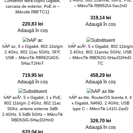
Convertor fibra-cupru Gigabit,
– MikroTik RB952Ui-5ac2nD
carcasa de exterior, PoE in –
Mikrotik RBFTC11
319,14
lei
220,83
lei
Adaugă în coș
Adaugă în coș
hAP ac, 5 x Gigabit, 802.11b/g/n
hAP acÂ², 5 x Gigabit, 802.11b/g/n
2.4Ghz, 802.11ac 5GHz, SFP,
2.4Ghz, 802.11an/ac 5GHz, USB
USB – MikroTik RB962UiGS-
– MikroTik RBD52G-5HacD2HnD-
5HacT2HnT
TC
719,95
lei
458,29
lei
Adaugă în coș
Adaugă în coș
hAP acÂ³, 5 x Gigabit, 1 x PoE,
hAP ax lite, RouterOS licenta 4, 4
802.11b/g/n 2.4Ghz, 802.11ac
x Gigabit, NAND, 2.4GHz, USB
5Ghz, antene externe 3dBi
type C – MikroTik L41G-2axD
2.4GHz, 5.5dBi 5GHz – MikroTik
RBD53iG-5HacD2HnD
326,70
lei
Adaugă în coș
670,04
lei