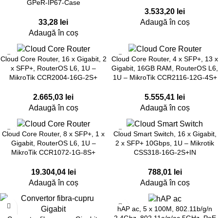
GPeR-IP67-Case
3.533,20
lei
33,28
lei
Adaugă în coș
Adaugă în coș
Cloud Core Router, 16 x Gigabit, 2
Cloud Core Router, 4 x SFP+, 13 x
x SFP+, RouterOS L6, 1U –
Gigabit, 16GB RAM, RouterOS L6,
MikroTik CCR2004-16G-2S+
1U – MikroTik CCR2116-12G-4S+
2.665,03
lei
5.555,41
lei
Adaugă în coș
Adaugă în coș
Cloud Core Router, 8 x SFP+, 1 x
Cloud Smart Switch, 16 x Gigabit,
Gigabit, RouterOS L6, 1U –
2 x SFP+ 10Gbps, 1U – Mikrotik
MikroTik CCR1072-1G-8S+
CSS318-16G-2S+IN
19.304,04
lei
788,01
lei
Adaugă în coș
Adaugă în coș
hAP ac, 5 x 100M, 802.11b/g/n
2.4Ghz, 802.11a/n/ac 5GHz, PoE