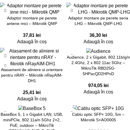
Adaptor montare pe perete
Adaptor montare pe perete seria
antene mici – Mikrotik QMP
LHG – Mikrotik QMP-LHG
37,81
lei
36,30
lei
Adaugă în coș
Adaugă în coș
Audience, 2 x Gigabit, 802.11b/g/n
2.4Ghz, 2 x 802.11ac 5Ghz –
MikroTik RBD25G-
Atasament de aliniere si orientare
5HPacQD2HPnD
pentru nRAY – Mikrotik nRayAIM-
DH1
974,05
lei
Adaugă în coș
25,41
lei
Adaugă în coș
BaseBox 5, 1 x Gigabit LAN, USB,
Cablu optic SFP+ 10G, 5m –
miniPCIe, 802.11a/n 5Ghz 2×2,
Mikrotik S+AO0005
PoE, outdoor – MikroTik