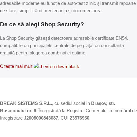
adresabile moderne au funcție de auto-test zilnic și transmit rapoarte
de stare, simplificând mentenanța și documentarea.
De ce să alegi Shop Security?
La Shop Security găsești detectoare adresabile certificate EN54,
compatibile cu principalele centrale de pe piață, cu consultanță
gratuită pentru alegerea combinației optime.
Citește mai mult
BREAK SISTEMS S.R.L.
, cu sediul social în
Brașov, str.
Busuiocului nr. 6
. Înregistrată la Registrul Comerțului cu numărul de
înregistrare
J2008000843087
, CUI
23576950
.​