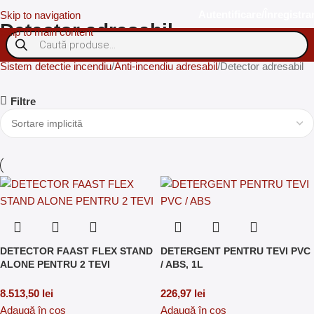
Autentificare/Înregistra
Skip to navigation
Detector adresabil
Skip to main content
Sistem detectie incendiu
Anti-incendiu adresabil
Detector adresabil
Filtre
DETECTOR FAAST FLEX STAND
DETERGENT PENTRU TEVI PVC
ALONE PENTRU 2 TEVI
/ ABS, 1L
8.513,50
lei
226,97
lei
Adaugă în coș
Adaugă în coș