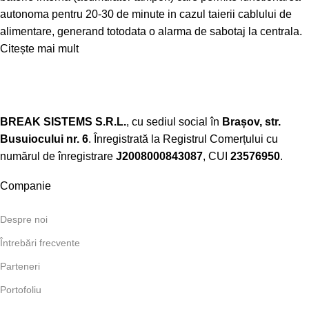
autonoma pentru 20-30 de minute in cazul taierii cablului de
alimentare, generand totodata o alarma de sabotaj la centrala.
Citește mai mult
BREAK SISTEMS S.R.L.
, cu sediul social în
Brașov, str.
Busuiocului nr. 6
. Înregistrată la Registrul Comerțului cu
numărul de înregistrare
J2008000843087
, CUI
23576950
.​
Companie
Despre noi
Întrebări frecvente
Parteneri
Portofoliu