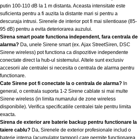
putin 100-110 dB la 1 m distanta. Aceasta intensitate este
suficienta pentru a fi auzita la distante mari si pentru a
descuraja intrusi. Sirenele de interior pot fi mai silentioase (85-
95 dB) pentru a evita deteriorarea auzului.
Sirena smart poate functiona independent, fara centrala de
alarma?
Da, unele Sirene smart (ex. Ajax StreetSiren, DSC
Sirene wireless) pot functiona ca dispozitive independente
conectate direct la hub-ul sistemului. Altele sunt exclusiv
accesorii ale centralei si necesita o centrala de alarma pentru
functionare.
Cate Sirene pot fi conectate la o centrala de alarma?
In
general, o centrala suporta 1-2 Sirene cablate si mai multe
Sirene wireless (in limita numarului de zone wireless
disponibile). Verifica specificatiile centralei tale pentru limita
exacta.
Sirena de exterior are baterie backup pentru functionare la
taiere cablu?
Da, Sirenele de exterior profesionale includ o
baterie interna (acumulator tampon) care permite functionarea