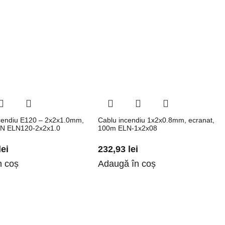
cendiu E120 – 2x2x1.0mm,
Cablu incendiu 1x2x0.8mm, ecranat,
N ELN120-2x2x1.0
100m ELN-1x2x08
lei
232,93
lei
n coș
Adaugă în coș