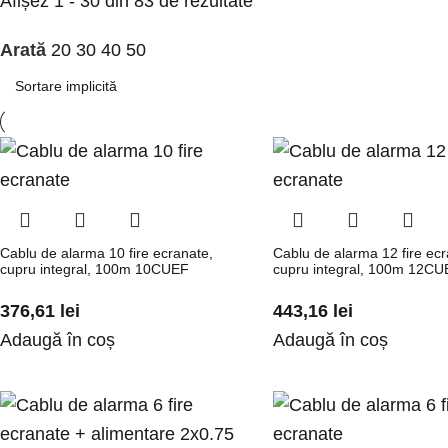
Afișez 1 - 30 din 83 de rezultate
Arată
20
30
40
50
Cablu de alarma 10 fire ecranate,
Cablu de alarma 12 fire ecr
cupru integral, 100m 10CUEF
cupru integral, 100m 12CU
376,61
lei
443,16
lei
Adaugă în coș
Adaugă în coș