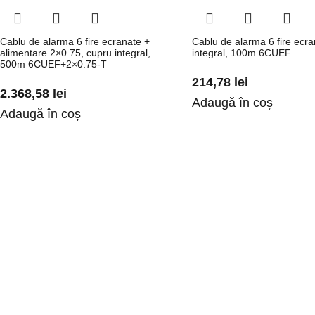
Cablu de alarma 6 fire ecranate +
Cablu de alarma 6 fire ecra
alimentare 2×0.75, cupru integral,
integral, 100m 6CUEF
500m 6CUEF+2×0.75-T
214,78
lei
2.368,58
lei
Adaugă în coș
Adaugă în coș