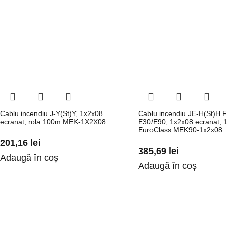
Cablu incendiu J-Y(St)Y, 1x2x08
Cablu incendiu JE-H(St)H 
ecranat, rola 100m MEK-1X2X08
E30/E90, 1x2x08 ecranat, 
EuroClass MEK90-1x2x08
201,16
lei
385,69
lei
Adaugă în coș
Adaugă în coș