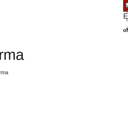
E
o
arma
arma