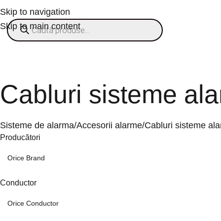
Skip to navigation
Skip to main content
ategorii
% OFERTE
Refurbished
Companie
Blog
Contact
Cabluri sisteme al
Sisteme de alarma
Accesorii alarme
Cabluri sisteme al
Producători
Conductor