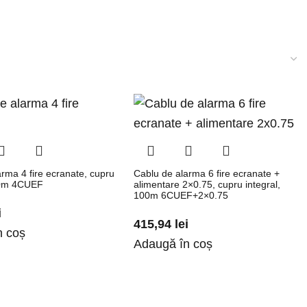
rma 4 fire ecranate, cupru
Cablu de alarma 6 fire ecranate +
00m 4CUEF
alimentare 2×0.75, cupru integral,
100m 6CUEF+2×0.75
i
415,94
lei
n coș
Adaugă în coș