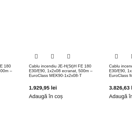
FE 180
Cablu incendiu JE-H(St)H FE 180
Cablu incen
100m –
E30/E90, 1x2x08 ecranat, 500m –
E30/E90, 1x
EuroClass MEK90-1x2x08-T
EuroClass 
1.929,95
lei
3.826,63
Adaugă în coș
Adaugă î