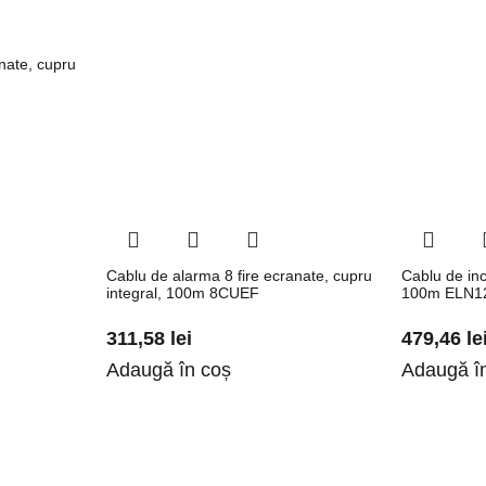
nate, cupru
Cablu de alarma 8 fire ecranate, cupru
Cablu de in
integral, 100m 8CUEF
100m ELN1
311,58
lei
479,46
le
Adaugă în coș
Adaugă î