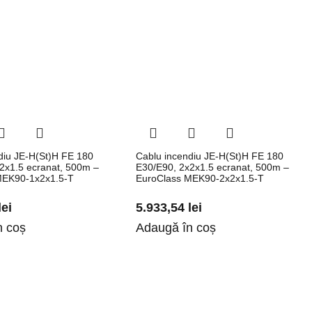
diu JE-H(St)H FE 180
Cablu incendiu JE-H(St)H FE 180
2x1.5 ecranat, 500m –
E30/E90, 2x2x1.5 ecranat, 500m –
MEK90-1x2x1.5-T
EuroClass MEK90-2x2x1.5-T
lei
5.933,54
lei
n coș
Adaugă în coș