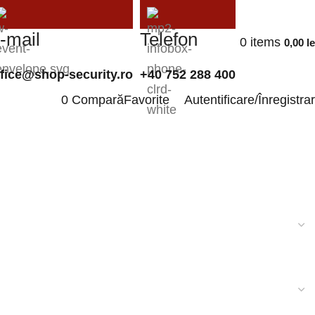
-mail
Telefon
0
items
0,00
le
ffice@shop-security.ro
+40 752 288 400
0
Compară
Favorite
Autentificare/Înregistra