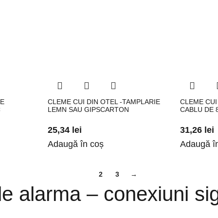
TE
CLEME CUI DIN OTEL -TAMPLARIE
CLEME CUI
C
LEMN SAU GIPSCARTON
CABLU DE 8
25,34
lei
31,26
lei
Adaugă în coș
Adaugă î
1
2
3
→
e alarma – conexiuni sig