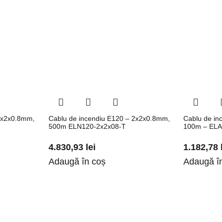
2x2x0.8mm,
Cablu de incendiu E120 – 2x2x0.8mm,
Cablu de in
500m ELN120-2x2x08-T
100m – ELA
4.830,93
lei
1.182,78
Adaugă în coș
Adaugă î