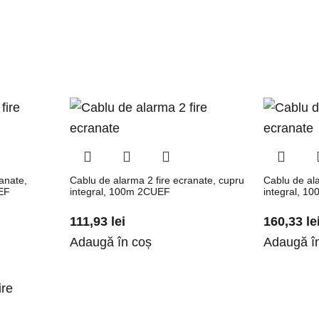
anate,
Cablu de alarma 2 fire ecranate, cupru
Cablu de ala
EF
integral, 100m 2CUEF
integral, 1
111,93
lei
160,33
le
Adaugă în coș
Adaugă î