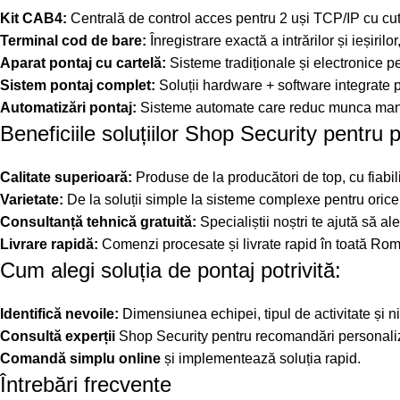
Kit CAB4:
Centrală de control acces pentru 2 uși TCP/IP cu cuti
Terminal cod de bare:
Înregistrare exactă a intrărilor și ieșirilo
Aparat pontaj cu cartelă:
Sisteme tradiționale și electronice pe
Sistem pontaj complet:
Soluții hardware + software integrate 
Automatizări pontaj:
Sisteme automate care reduc munca manua
Beneficiile soluțiilor Shop Security pentru p
Calitate superioară:
Produse de la producători de top, cu fiabili
Varietate:
De la soluții simple la sisteme complexe pentru oric
Consultanță tehnică gratuită:
Specialiștii noștri te ajută să ale
Livrare rapidă:
Comenzi procesate și livrate rapid în toată Ro
Cum alegi soluția de pontaj potrivită:
Identifică nevoile:
Dimensiunea echipei, tipul de activitate și ni
Consultă experții
Shop Security pentru recomandări personali
Comandă simplu online
și implementează soluția rapid.
Întrebări frecvente