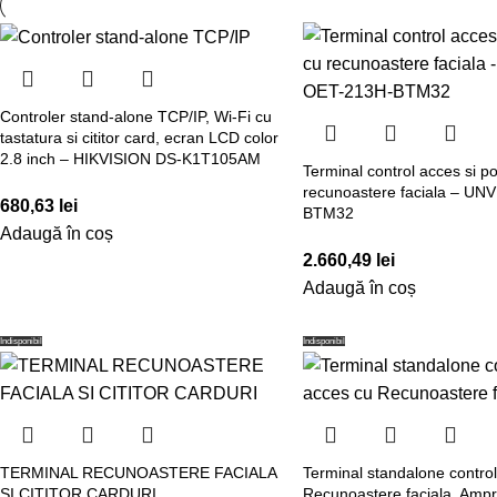
Controler stand-alone TCP/IP, Wi-Fi cu
tastatura si cititor card, ecran LCD color
2.8 inch – HIKVISION DS-K1T105AM
Terminal control acces si po
recunoastere faciala – UN
680,63
lei
BTM32
Adaugă în coș
2.660,49
lei
Adaugă în coș
Indisponibil
Indisponibil
TERMINAL RECUNOASTERE FACIALA
Terminal standalone contro
SI CITITOR CARDURI
Recunoastere faciala, Ampr