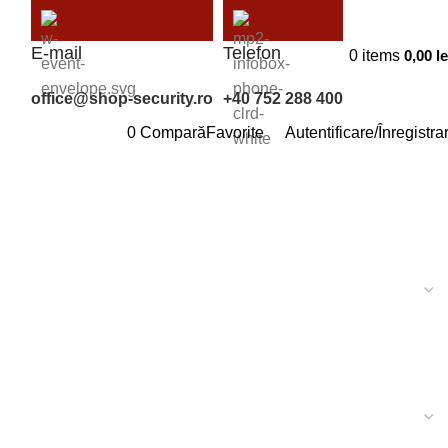
E-mail
Telefon
0
items
0,00
le
office@shop-security.ro
+40 752 288 400
0
Compară
Favorite
Autentificare/Înregistra