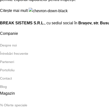
Citește mai mult
BREAK SISTEMS S.R.L.
, cu sediul social în
Brașov, str. Busu
Companie
Despre noi
Întrebări frecvente
Parteneri
Portofoliu
Contact
Blog
Magazin
% Oferte speciale