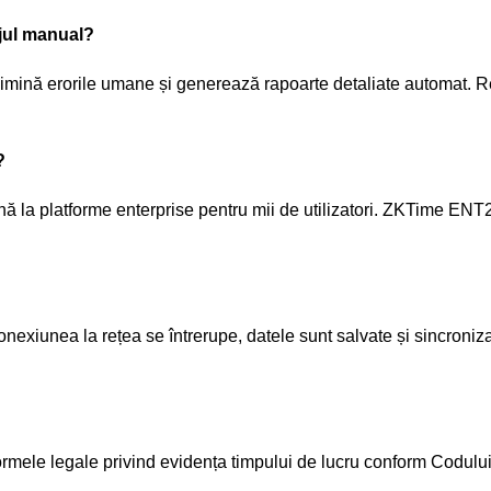
ajul manual?
elimină erorile umane și generează rapoarte detaliate automat. R
?
până la platforme enterprise pentru mii de utilizatori. ZKTime E
xiunea la rețea se întrerupe, datele sunt salvate și sincronizate
 normele legale privind evidența timpului de lucru conform Cod