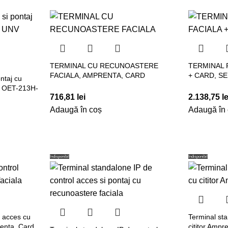
TERMINAL CU RECUNOASTERE
TERMINAL 
FACIALA, AMPRENTA, CARD
+ CARD, S
ntaj cu
V OET-213H-
716,81
lei
2.138,75
le
Adaugă în coș
Adaugă în
Indisponibil
Indisponibil
l acces cu
Terminal st
enta, Card
cititor Ampr