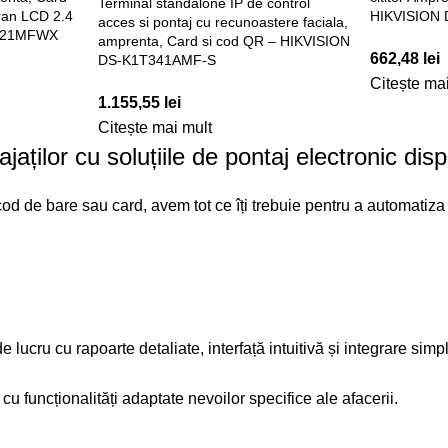
Terminal standalone IP de control
ran LCD 2.4
HIKVISION
acces si pontaj cu recunoastere faciala,
T321MFWX
amprenta, Card si cod QR – HIKVISION
662,48
lei
DS-K1T341AMF-S
Citește ma
1.155,55
lei
Citește mai mult
jaților cu soluțiile de pontaj electronic dis
od de bare sau card, avem tot ce îți trebuie pentru a automatiza
de lucru cu rapoarte detaliate, interfață intuitivă și integrar
u funcționalități adaptate nevoilor specifice ale afacerii.