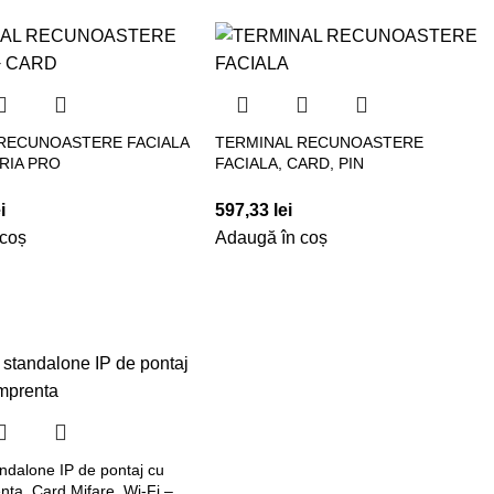
RECUNOASTERE FACIALA
TERMINAL RECUNOASTERE
ERIA PRO
FACIALA, CARD, PIN
i
597,33
lei
 coș
Adaugă în coș
andalone IP de pontaj cu
enta, Card Mifare, Wi-Fi –