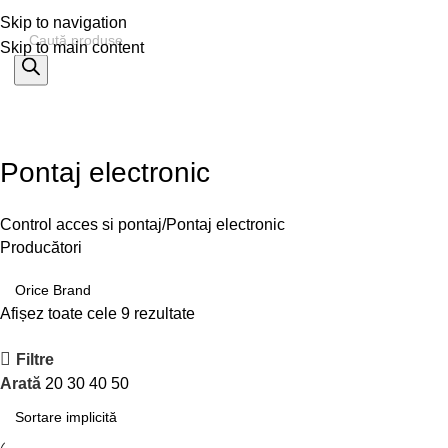
Skip to navigation
Skip to main content
% OFERTE
Refurbished
Companie
Blog
Contact
ategorii
Pontaj electronic
Control acces si pontaj
Pontaj electronic
Producători
Afișez toate cele 9 rezultate
Filtre
Arată
20
30
40
50