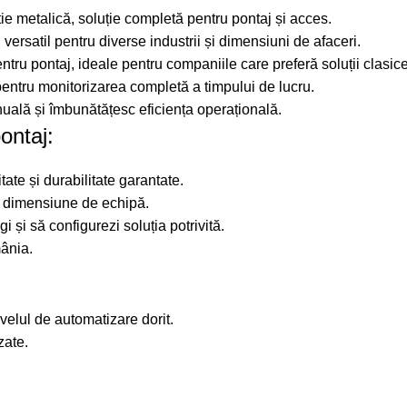
e metalică, soluție completă pentru pontaj și acces.
r, versatil pentru diverse industrii și dimensiuni de afaceri.
ntru pontaj, ideale pentru companiile care preferă soluții clasice
pentru monitorizarea completă a timpului de lucru.
lă și îmbunătățesc eficiența operațională.
ontaj:
tate și durabilitate garantate.
e dimensiune de echipă.
gi și să configurezi soluția potrivită.
mânia.
velul de automatizare dorit.
zate.