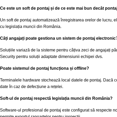
Ce este un soft de pontaj și de ce este mai bun decât pont
Un soft de pontaj automatizează înregistrarea orelor de lucru, 
cu legislația muncii din România.
Câți angajați poate gestiona un sistem de pontaj electronic
Soluțiile variază de la sisteme pentru câțiva zeci de angajați 
Security pentru soluții adaptate dimensiunii echipei dvs.
Poate sistemul de pontaj funcționa și offline?
Terminalele hardware stochează local datele de pontaj. Dacă cone
date în caz de defecțiune a rețelei.
Soft-ul de pontaj respectă legislația muncii din România?
Software-ul profesional de pontaj este configurat să respecte
permite exportul rapoartelor pentru inspecții.