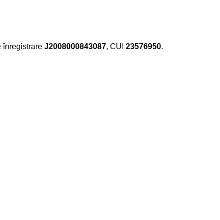
e înregistrare
J2008000843087
, CUI
23576950
.​