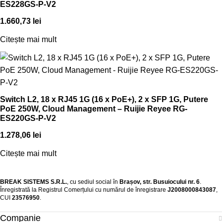
ES228GS-P-V2
1.660,73
lei
Citește mai mult
Switch L2, 18 x RJ45 1G (16 x PoE+), 2 x SFP 1G, Putere
PoE 250W, Cloud Management – Ruijie Reyee RG-
ES220GS-P-V2
1.278,06
lei
Citește mai mult
BREAK SISTEMS S.R.L.
, cu sediul social în
Brașov, str. Busuiocului nr. 6
.
Înregistrată la Registrul Comerțului cu numărul de înregistrare
J2008000843087
,
CUI
23576950
.​
Companie