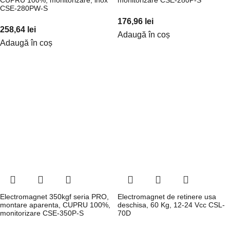
CUPRU 100%, monitorizare, inox
monitorizare CSE-280P-S
CSE-280PW-S
176,96
lei
258,64
lei
Adaugă în coș
Adaugă în coș
Electromagnet 350kgf seria PRO,
Electromagnet de retinere usa
montare aparenta, CUPRU 100%,
deschisa, 60 Kg, 12-24 Vcc CSL-
monitorizare CSE-350P-S
70D