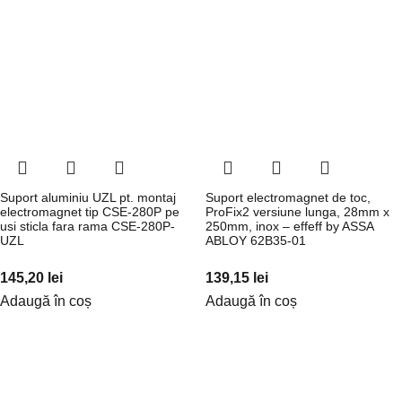
Suport aluminiu UZL pt. montaj
Suport electromagnet de toc,
electromagnet tip CSE-280P pe
ProFix2 versiune lunga, 28mm x
usi sticla fara rama CSE-280P-
250mm, inox – effeff by ASSA
UZL
ABLOY 62B35-01
145,20
lei
139,15
lei
Adaugă în coș
Adaugă în coș