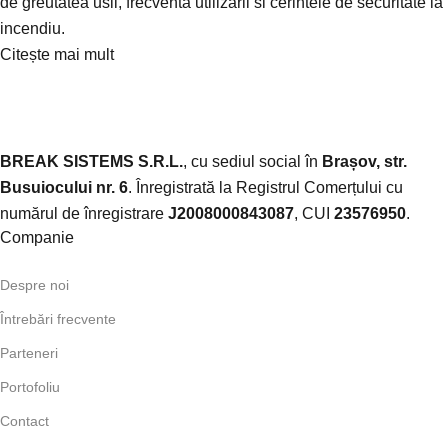
de greutatea usii, frecventa utilizarii si cerintele de securitate la
incendiu.
Citește mai mult
BREAK SISTEMS S.R.L.
, cu sediul social în
Brașov, str.
Busuiocului nr. 6
. Înregistrată la Registrul Comerțului cu
numărul de înregistrare
J2008000843087
, CUI
23576950
.​
Companie
Despre noi
Întrebări frecvente
Parteneri
Portofoliu
Contact