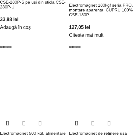
CSE-280P-S pe usi din sticla CSE-
Electromagnet 180kgf seria PRO,
280P-U
montare aparenta, CUPRU 100%
CSE-180P
33,88
lei
Adaugă în coș
127,05
lei
Citește mai mult
Indisponibil
Indisponibil
Electromagnet 500 kgf, alimentare
Electromagnet de retinere usa