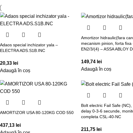
Amortizor hidraulic(fara car
mecanism pinion, forta fixa
Adaos special inchizator yala –
EN2/3/(4) – ASSA ABLOY 
ELECTRA ADS.S1B.INC
149,74
lei
20,33
lei
Adaugă în coș
Adaugă în coș
Bolt electric Fail Safe (NC),
delay 0-3-6 secunde, monit
AMORTIZOR USA 80-120KG COD 550
completa CSL-40-NC
437,13
lei
211,75
lei
Adaugă în coș