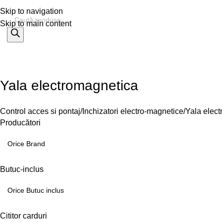
Skip to navigation
Skip to main content
% OFERTE
Refurbished
Companie
Blog
Contact
ategorii
Yala electromagnetica
Control acces si pontaj
Inchizatori electro-magnetice
Yala elec
Producători
Butuc-inclus
Cititor carduri