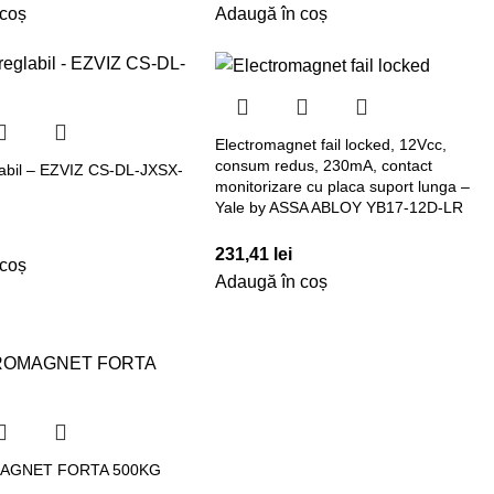
 coș
Adaugă în coș
Electromagnet fail locked, 12Vcc,
consum redus, 230mA, contact
glabil – EZVIZ CS-DL-JXSX-
monitorizare cu placa suport lunga –
Yale by ASSA ABLOY YB17-12D-LR
231,41
lei
 coș
Adaugă în coș
AGNET FORTA 500KG