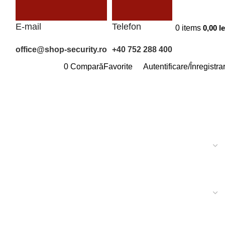
E-mail
Telefon
0
items
0,00
le
office@shop-security.ro
+40 752 288 400
0
Compară
Favorite
Autentificare/Înregistra