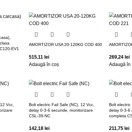
casa),
 clasa
AMORTIZOR USA 20-120KG COD 400
AMORTIZOR
DC120-EV1
515,11
lei
269,24
lei
Adaugă în coș
Adaugă în
 12 Vcc,
Bolt electric Fail Safe (NC), 12 Vcc,
Bolt electri
orizare
delay 0-3-6 secunde, monitorizare
delay 0-3-6
CSL-39-NC
completa C
142,18
lei
211,75
lei