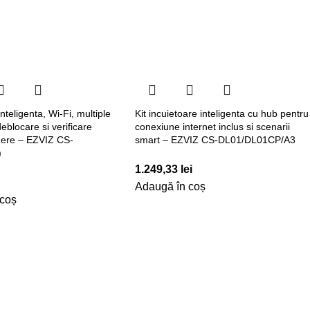
nteligenta, Wi-Fi, multiple
Kit incuietoare inteligenta cu hub pentru
blocare si verificare
conexiune internet inclus si scenarii
idere – EZVIZ CS-
smart – EZVIZ CS-DL01/DL01CP/A3
)
1.249,33
lei
Adaugă în coș
 coș