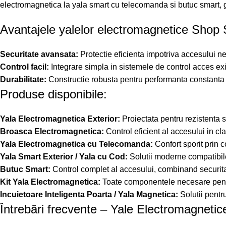
electromagnetica la yala smart cu telecomanda si butuc smart, ga
Avantajele yalelor electromagnetice Shop 
Securitate avansata:
Protectie eficienta impotriva accesului n
Control facil:
Integrare simpla in sistemele de control acces exist
Durabilitate:
Constructie robusta pentru performanta constanta ch
Produse disponibile:
Yala Electromagnetica Exterior:
Proiectata pentru rezistenta si
Broasca Electromagnetica:
Control eficient al accesului in cla
Yala Electromagnetica cu Telecomanda:
Confort sporit prin c
Yala Smart Exterior / Yala cu Cod:
Solutii moderne compatibile
Butuc Smart:
Control complet al accesului, combinand securita
Kit Yala Electromagnetica:
Toate componentele necesare pentr
Incuietoare Inteligenta Poarta / Yala Magnetica:
Solutii pentr
Întrebări frecvente – Yale Electromagnetic