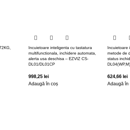
72KG,
Incuietoare inteligenta cu tastatura
Incuietoare i
multifunctionala, inchidere automata,
metode de de
alerta usa deschisa – EZVIZ CS-
status inch
DL01/DL01CP
DL04(WP,M
998,25
lei
624,66
lei
Adaugă în coș
Adaugă în