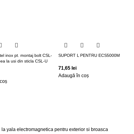
tel inox pt. montaj bolt CSL-
SUPORT L PENTRU ECS5000M
ea la usi din sticla CSL-U
71,65
lei
Adaugă în coș
 coș
 la yala electromagnetica pentru exterior si broasca