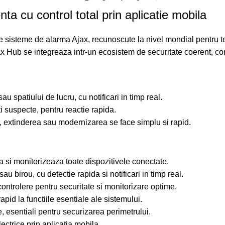
ta cu control total prin aplicatie mobila
sisteme de alarma Ajax, recunoscute la nivel mondial pentru tehno
Ajax Hub se integreaza intr-un ecosistem de securitate coerent, c
 spatiului de lucru, cu notificari in timp real.
ti suspecte, pentru reactie rapida.
, extinderea sau modernizarea se face simplu si rapid.
 si monitorizeaza toate dispozitivele conectate.
u birou, cu detectie rapida si notificari in timp real.
controlere pentru securitate si monitorizare optime.
id la functiile esentiale ale sistemului.
e, esentiali pentru securizarea perimetrului.
lectrice prin aplicatia mobila.