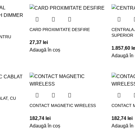
CARD PROXIMITATE DESFIRE
CENTRALA 
SUPERIOR
ENTRU
27,37
lei
1.857,60
le
Adaugă în coș
Adaugă în
LAT, CU
CONTACT MAGNETIC WIRELESS
CONTACT 
182,74
lei
182,74
lei
Adaugă în coș
Adaugă în