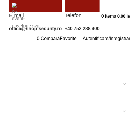
E-mail
Telefon
0
items
0,00
le
office@shop-security.ro
+40 752 288 400
0
Compară
Favorite
Autentificare/Înregistra