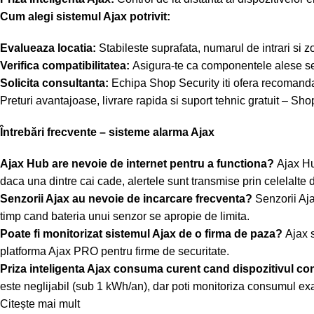
Cum alegi sistemul Ajax potrivit:
Evalueaza locatia:
Stabileste suprafata, numarul de intrari si z
Verifica compatibilitatea:
Asigura-te ca componentele alese se 
Solicita consultanta:
Echipa Shop Security iti ofera recomanda
Preturi avantajoase, livrare rapida si suport tehnic gratuit – Sho
Întrebări frecvente – sisteme alarma Ajax
Ajax Hub are nevoie de internet pentru a functiona?
Ajax Hu
daca una dintre cai cade, alertele sunt transmise prin celelalte 
Senzorii Ajax au nevoie de incarcare frecventa?
Senzorii Aja
timp cand bateria unui senzor se apropie de limita.
Poate fi monitorizat sistemul Ajax de o firma de paza?
Ajax 
platforma Ajax PRO pentru firme de securitate.
Priza inteligenta Ajax consuma curent cand dispozitivul co
este neglijabil (sub 1 kWh/an), dar poti monitoriza consumul exac
Citește mai mult