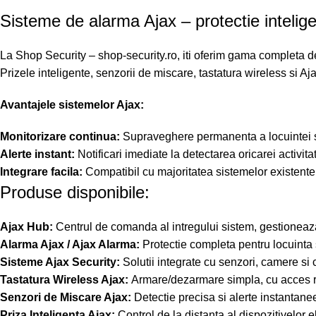
Sisteme de alarma Ajax – protectie inteligen
La Shop Security – shop-security.ro, iti oferim gama completa de 
Prizele inteligente, senzorii de miscare, tastatura wireless si 
Avantajele sistemelor Ajax:
Monitorizare continua:
Supraveghere permanenta a locuintei sau
Alerte instant:
Notificari imediate la detectarea oricarei activita
Integrare facila:
Compatibil cu majoritatea sistemelor existente
Produse disponibile:
Ajax Hub:
Centrul de comanda al intregului sistem, gestioneaza
Alarma Ajax / Ajax Alarma:
Protectie completa pentru locuinta sa
Sisteme Ajax Security:
Solutii integrate cu senzori, camere si 
Tastatura Wireless Ajax:
Armare/dezarmare simpla, cu acces rap
Senzori de Miscare Ajax:
Detectie precisa si alerte instantane
Priza Inteligenta Ajax:
Control de la distanta al dispozitivelor e