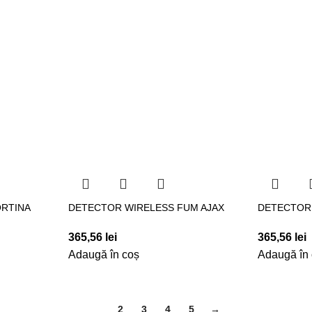
RTINA
DETECTOR WIRELESS FUM AJAX
DETECTOR 
365,56
lei
365,56
lei
Adaugă în coș
Adaugă în
1
2
3
4
5
→