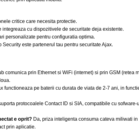
onele critice care necesita protectie.
integreaza cu dispozitivele de securitate deja existente.
ri personalizate pentru configuratia optima.
p Security este partenerul tau pentru securitate Ajax.
b comunica prin Ethernet si WiFi (internet) si prin GSM (retea m
doua.
x functioneaza pe baterii cu durata de viata de 2-7 ani, in functi
suporta protocoalele Contact ID si SIA, compatibile cu sofware-ur
nectat e oprit?
Da, priza inteligenta consuma cateva miliwati 
t prin aplicatie.