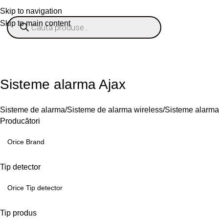
Skip to navigation
Skip to main content
% OFERTE
Refurbished
Companie
Blog
Contact
ategorii
Sisteme alarma Ajax
Sisteme de alarma
Sisteme de alarma wireless
Sisteme alarma
Producători
Tip detector
Tip produs