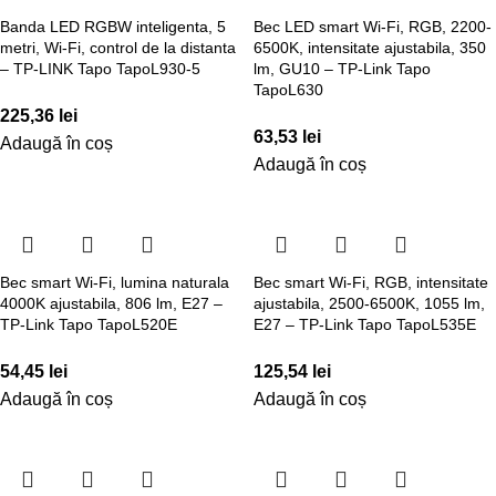
Banda LED RGBW inteligenta, 5
Bec LED smart Wi-Fi, RGB, 2200-
metri, Wi-Fi, control de la distanta
6500K, intensitate ajustabila, 350
– TP-LINK Tapo TapoL930-5
lm, GU10 – TP-Link Tapo
TapoL630
225,36
lei
63,53
lei
Adaugă în coș
Adaugă în coș
Bec smart Wi-Fi, lumina naturala
Bec smart Wi-Fi, RGB, intensitate
4000K ajustabila, 806 lm, E27 –
ajustabila, 2500-6500K, 1055 lm,
TP-Link Tapo TapoL520E
E27 – TP-Link Tapo TapoL535E
54,45
lei
125,54
lei
Adaugă în coș
Adaugă în coș