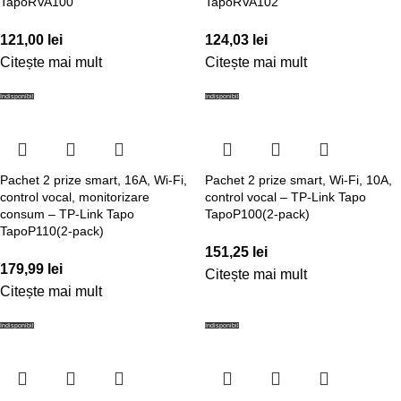
TapoRVA100
TapoRVA102
121,00
lei
124,03
lei
Citește mai mult
Citește mai mult
Indisponibil
Indisponibil
Pachet 2 prize smart, 16A, Wi-Fi,
Pachet 2 prize smart, Wi-Fi, 10A,
control vocal, monitorizare
control vocal – TP-Link Tapo
consum – TP-Link Tapo
TapoP100(2-pack)
TapoP110(2-pack)
151,25
lei
179,99
lei
Citește mai mult
Citește mai mult
Indisponibil
Indisponibil