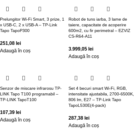
Prelungitor Wi-Fi Smart, 3 prize, 1
Robot de tuns iarba, 3 lame de
x USB-C, 2 x USB-A – TP-Link
taiere, capacitate de acoperire
Tapo TapoP300
600m2, cu fir perimetral – EZVIZ
CS-R64-A11
251,08
lei
3.999,05
lei
Adaugă în coș
Adaugă în coș
Senzor de miscare infrarosu TP-
Set 4 becuri smart Wi-Fi, RGB,
LINK Tapo T100 programabil –
intensitate ajustabila, 2700-6500K,
TP-LINK TapoT100
806 lm, E27 – TP-Link Tapo
TapoL530E(4-pack)
107,39
lei
287,38
lei
Adaugă în coș
Adaugă în coș