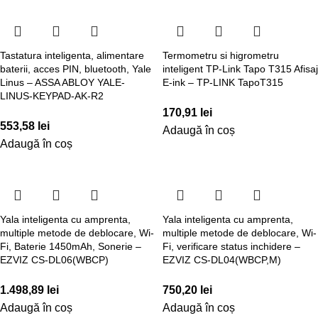
Tastatura inteligenta, alimentare
Termometru si higrometru
baterii, acces PIN, bluetooth, Yale
inteligent TP-Link Tapo T315 Afisaj
Linus – ASSA ABLOY YALE-
E-ink – TP-LINK TapoT315
LINUS-KEYPAD-AK-R2
170,91
lei
553,58
lei
Adaugă în coș
Adaugă în coș
Yala inteligenta cu amprenta,
Yala inteligenta cu amprenta,
multiple metode de deblocare, Wi-
multiple metode de deblocare, Wi-
Fi, Baterie 1450mAh, Sonerie –
Fi, verificare status inchidere –
EZVIZ CS-DL06(WBCP)
EZVIZ CS-DL04(WBCP,M)
1.498,89
lei
750,20
lei
Adaugă în coș
Adaugă în coș