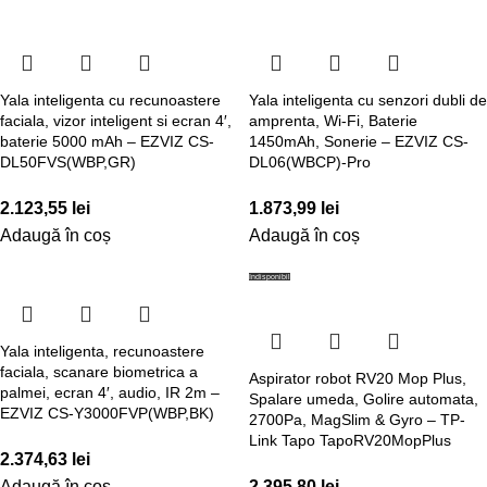
Yala inteligenta cu recunoastere
Yala inteligenta cu senzori dubli de
faciala, vizor inteligent si ecran 4′,
amprenta, Wi-Fi, Baterie
baterie 5000 mAh – EZVIZ CS-
1450mAh, Sonerie – EZVIZ CS-
DL50FVS(WBP,GR)
DL06(WBCP)-Pro
2.123,55
lei
1.873,99
lei
Adaugă în coș
Adaugă în coș
Indisponibil
Yala inteligenta, recunoastere
faciala, scanare biometrica a
Aspirator robot RV20 Mop Plus,
palmei, ecran 4′, audio, IR 2m –
Spalare umeda, Golire automata,
EZVIZ CS-Y3000FVP(WBP,BK)
2700Pa, MagSlim & Gyro – TP-
Link Tapo TapoRV20MopPlus
2.374,63
lei
Adaugă în coș
2.395,80
lei