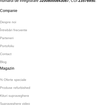
numărul de înregistrare
J2008000843087
, CUI
23576950
.​
Companie
Despre noi
Întrebări frecvente
Parteneri
Portofoliu
Contact
Blog
Magazin
% Oferte speciale
Produse refurbished
Kituri supraveghere
Supraveghere video