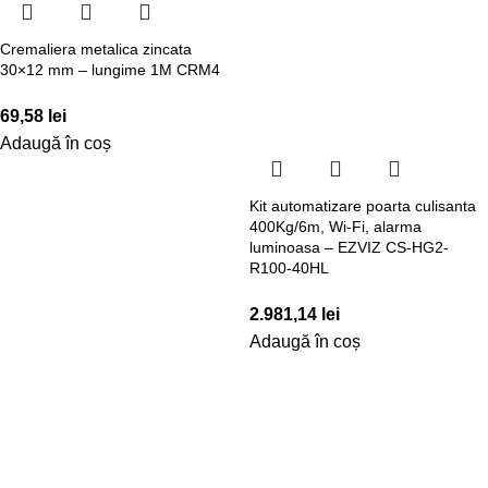
Cremaliera metalica zincata
30×12 mm – lungime 1M CRM4
69,58
lei
Adaugă în coș
Kit automatizare poarta culisanta
400Kg/6m, Wi-Fi, alarma
luminoasa – EZVIZ CS-HG2-
R100-40HL
2.981,14
lei
Adaugă în coș