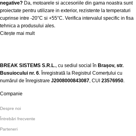
negative?
Da, motoarele si accesoriile din gama noastra sunt
proiectate pentru utilizare in exterior, rezistente la temperaturi
cuprinse intre -20°C si +55°C. Verifica intervalul specific in fisa
tehnica a produsului ales.
Citește mai mult
BREAK SISTEMS S.R.L.
, cu sediul social în
Brașov, str.
Busuiocului nr. 6
. Înregistrată la Registrul Comerțului cu
numărul de înregistrare
J2008000843087
, CUI
23576950
.​
Companie
Despre noi
Întrebări frecvente
Parteneri