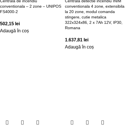
Centrala de incendiu
Centrala detectie incendiu INIM
conventionala – 2 zone – UNIPOS
conventionala 4 zone, extensibila
FS4000-2
la 20 zone, modul comanda
stingere, cutie metalica
322x324x86, 2 x 7Ah 12V, IP30,
502,15
lei
Romana
Adaugă în coș
1.637,81
lei
Adaugă în coș