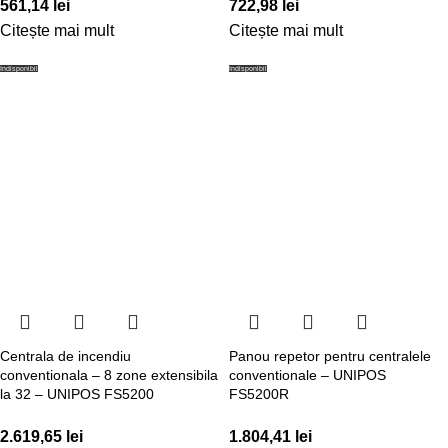
561,14
lei
722,98
lei
Citește mai mult
Citește mai mult
Indisponibil
Indisponibil
Centrala de incendiu
Panou repetor pentru centralele
conventionala – 8 zone extensibila
conventionale – UNIPOS
la 32 – UNIPOS FS5200
FS5200R
2.619,65
lei
1.804,41
lei