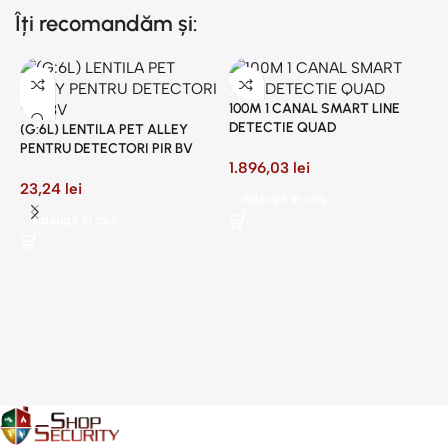
Îți recomandăm și:
100M 1 CANAL SMART LINE
DETECTIE QUAD
(G:6L) LENTILA PET ALLEY
PENTRU DETECTORI PIR BV
1.896,03
lei
23,24
lei
Adaugă în coș
2
Adaugă în coș
P
8