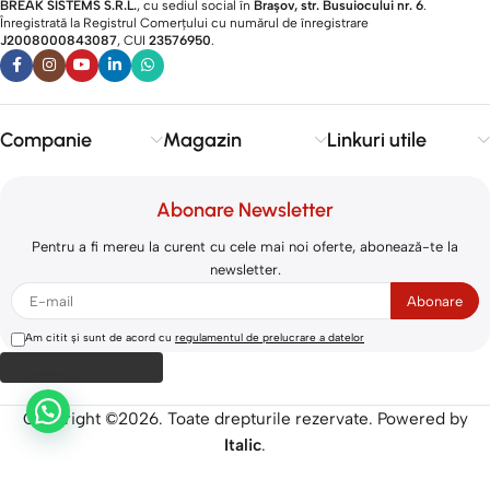
BREAK SISTEMS S.R.L.
, cu sediul social în
Brașov, str. Busuiocului nr. 6
.
Înregistrată la Registrul Comerțului cu numărul de înregistrare
J2008000843087
, CUI
23576950
.​
Companie
Magazin
Linkuri utile
Abonare Newsletter
Pentru a fi mereu la curent cu cele mai noi oferte, abonează-te la
newsletter.
Am citit și sunt de acord cu
regulamentul de prelucrare a datelor
Copyright ©2026. Toate drepturile rezervate. Powered by
Italic
.