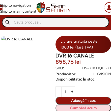
Skip to navigation
Skip to main content
re video
Camere supraveghere exterior
Camera cu lentila fixa
Livrare gratuită peste
1000 lei (fără TVA)
DVR 16 CANALE
858,76
lei
SKU:
DS-7116HQHI-K1
Producător:
HIKVISION
Disponibilitate:
În stoc
Adaugă în coș
Cumpără acum