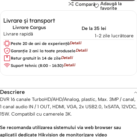
Adaugă la
Compară
favorite
Livrare și transport
Livrare Cargus
De la 35 lei
Livrare rapidă
1-2 zile lucrătoare
Detalii
Peste 20 de ani de experiență
Detalii
Garanție 2 ani la toate produsele
Detalii
Retur gratuit în 14 de zile
Detalii
Suport tehnic (8:00 - 16:30)
Descriere
DVR 16 canale TurboHD/AHD/Analog, plastic, Max. 3MP / canal,
1 canal audio IN / 1 OUT, HDMI, VGA, 2x USB2.0, 1xSATA, 12VDC,
15W. Compatibil cu camerele 3K.
Se recomanda utilizarea sistemului via web browser sau
aplicatii dedicate Hikvision de monitorizare video