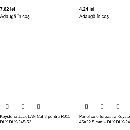
7,62
lei
4,24
lei
Adaugă în coș
Adaugă în coș
Keystone Jack LAN Cat 3 pentru RJ11-
Panel cu o fereastra Keyst
DLX DLX-245-52
45×22.5 mm – DLX DLX-24