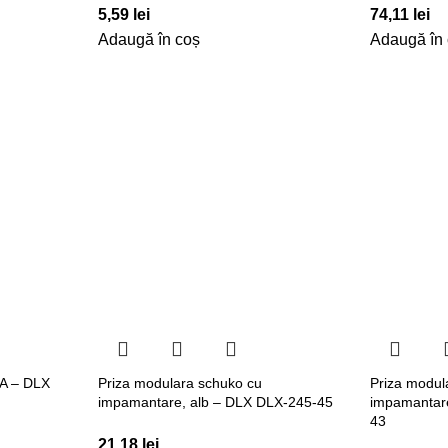
5,59
lei
74,11
lei
Adaugă în coș
Adaugă în
GA – DLX
Priza modulara schuko cu
Priza modul
impamantare, alb – DLX DLX-245-45
impamantar
43
21,18
lei