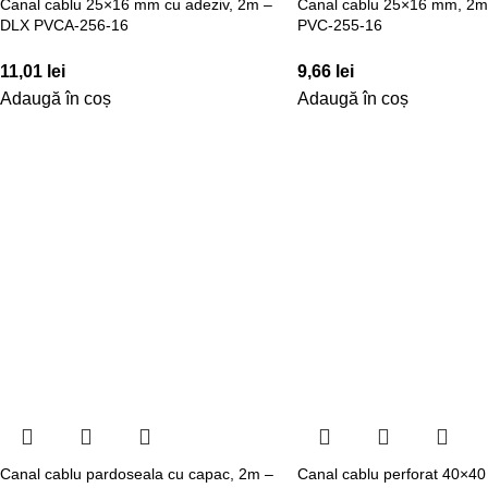
Canal cablu 25×16 mm cu adeziv, 2m –
Canal cablu 25×16 mm, 2m
DLX PVCA-256-16
PVC-255-16
11,01
lei
9,66
lei
Adaugă în coș
Adaugă în coș
Canal cablu pardoseala cu capac, 2m –
Canal cablu perforat 40×4