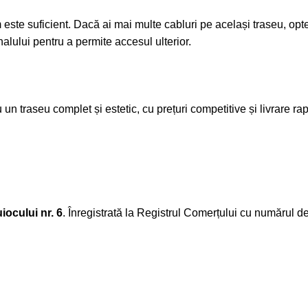
ste suficient. Dacă ai mai multe cabluri pe același traseu, op
lui pentru a permite accesul ulterior.
un traseu complet și estetic, cu prețuri competitive și livrare r
iocului nr. 6
. Înregistrată la Registrul Comerțului cu numărul d