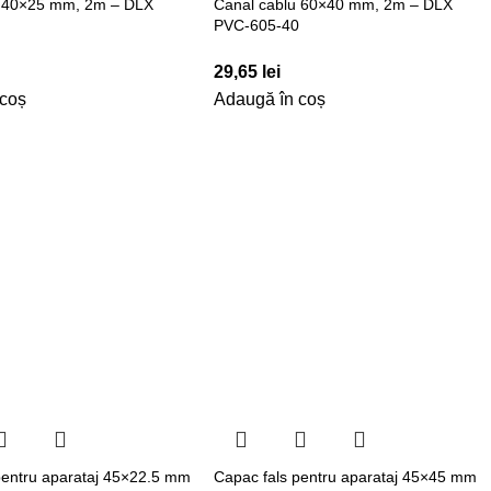
u 40×25 mm, 2m – DLX
Canal cablu 60×40 mm, 2m – DLX
5
PVC-605-40
29,65
lei
 coș
Adaugă în coș
pentru aparataj 45×22.5 mm
Capac fals pentru aparataj 45×45 mm