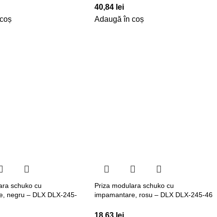
40,84
lei
 coș
Adaugă în coș
ara schuko cu
Priza modulara schuko cu
e, negru – DLX DLX-245-
impamantare, rosu – DLX DLX-245-46
18,63
lei