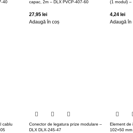
7-40
capac, 2m – DLX PVCP-407-60
(1 modul) 
27,95
lei
4,24
lei
Adaugă în coș
Adaugă în
l cablu
Conector de legatura prize modulare –
Element de 
-05
DLX DLX-245-47
102×50 mm 