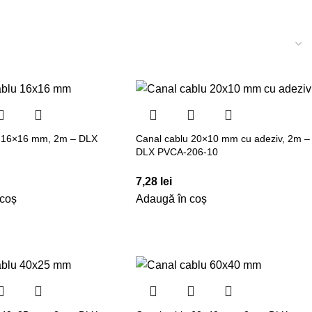
u 16×16 mm, 2m – DLX
Canal cablu 20×10 mm cu adeziv, 2m –
6
DLX PVCA-206-10
7,28
lei
 coș
Adaugă în coș