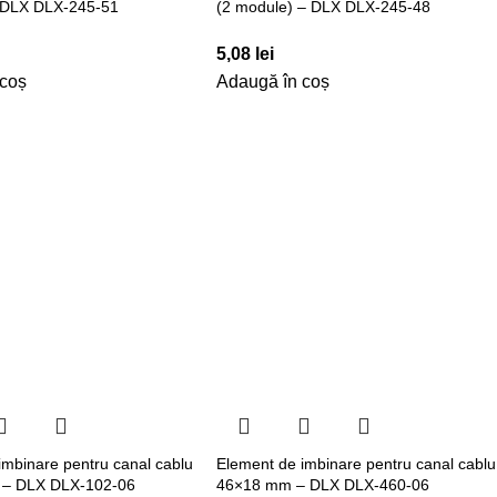
– DLX DLX-245-51
(2 module) – DLX DLX-245-48
5,08
lei
 coș
Adaugă în coș
imbinare pentru canal cablu
Element de imbinare pentru canal cablu
– DLX DLX-102-06
46×18 mm – DLX DLX-460-06