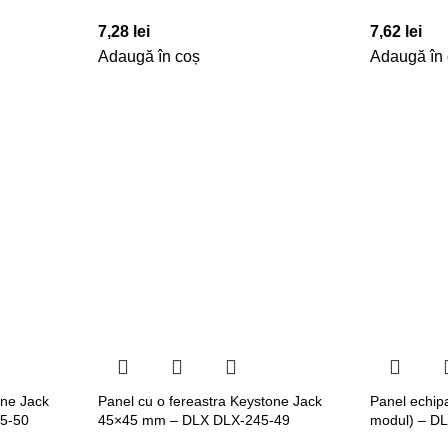
7,28
lei
7,62
lei
Adaugă în coș
Adaugă în
one Jack
Panel cu o fereastra Keystone Jack
Panel echip
5-50
45×45 mm – DLX DLX-245-49
modul) – D