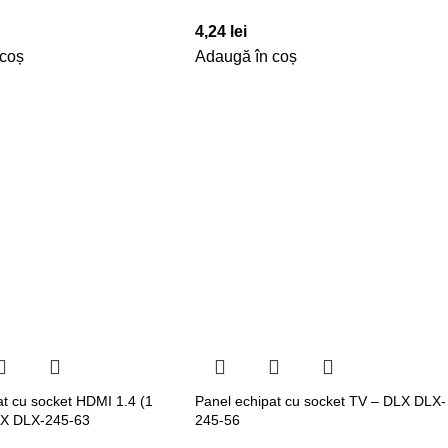
4,24
lei
 coș
Adaugă în coș
at cu socket HDMI 1.4 (1
Panel echipat cu socket TV – DLX DLX-
LX DLX-245-63
245-56