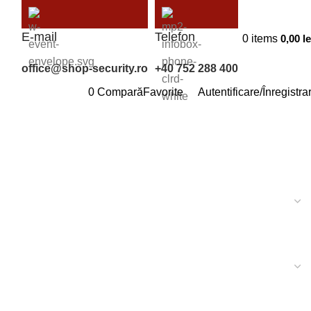
E-mail
Telefon
0
items
0,00
le
office@shop-security.ro
+40 752 288 400
0
Compară
Favorite
Autentificare/Înregistra