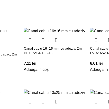
Canal cablu 16×16 mm cu adeziv, 2m –
Canal cabl
DLX PVCA-166-16
PVC-165-1
 capac, 2m
7,11
lei
6,61
lei
Adaugă în coș
Adaugă în