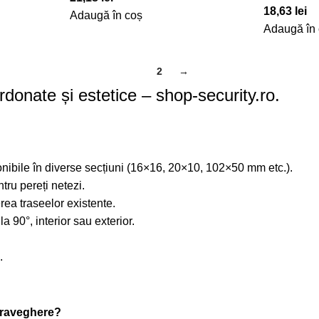
18,63
lei
Adaugă în coș
Adaugă în
1
2
→
ordonate și estetice – shop-security.ro.
nibile în diverse secțiuni (16×16, 20×10, 102×50 mm etc.).
tru pereți netezi.
rea traseelor existente.
a 90°, interior sau exterior.
.
praveghere?