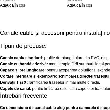
Adaugă în coș
Adaugă în coș
Canale cablu și accesorii pentru instalații 
Tipuri de produse:
Canale cablu standard:
profile dreptunghiulare din PVC, dispo
Canale cu bandă adezivă:
montaj rapid fără șuruburi, ideal pen
Capace și prelungitoare:
pentru acoperirea golurilor și extinde
Colțare interioare și exterioare:
schimbarea direcției traseului l
Derivații T și X:
ramificarea traseelor în mai multe direcții.
Capete de canal:
pentru finisarea estetică a capetelor traseului
Întrebări frecvente
Ce dimensiune de canal cablu aleg pentru camerele de su