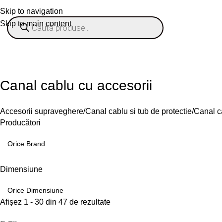
Skip to navigation
Skip to main content
% OFERTE
Refurbished
Companie
Blog
Contact
ategorii
Canal cablu cu accesorii
Accesorii supraveghere
Canal cablu si tub de protectie
Canal c
Producători
Dimensiune
Afișez 1 - 30 din 47 de rezultate