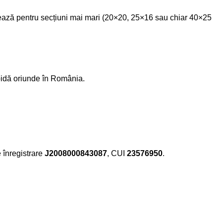
tează pentru secțiuni mai mari (20×20, 25×16 sau chiar 40×25
apidă oriunde în România.
e înregistrare
J2008000843087
, CUI
23576950
.​