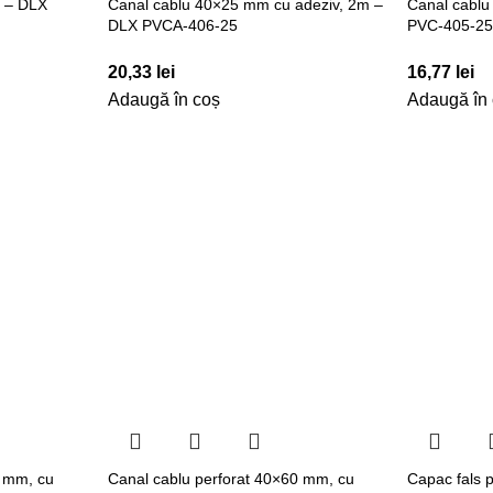
 – DLX
Canal cablu 40×25 mm cu adeziv, 2m –
Canal cabl
DLX PVCA-406-25
PVC-405-2
20,33
lei
16,77
lei
Adaugă în coș
Adaugă în
0 mm, cu
Canal cablu perforat 40×60 mm, cu
Capac fals 