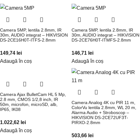
Camera 5MP, lentila 2.8mm, IR
Camera 5MP, lentila 2.8mm, IR
30m, AUDIO integrat – HIKVISION
30m, AUDIO integrat – HIKVISION
DS-2CE16H0T-ITFS-2.8mm
DS-2CE76H0T-ITMFS-2.8mm
149,74
lei
146,71
lei
Adaugă în coș
Adaugă în coș
Camera Ajax BulletCam HL 5 Mp,
2.8 mm, CMOS 1/2,8 inch, IR
Camera Analog 4K cu PIR 11 m,
50m, microfon, microSD, alb,
ColorVu lentila 2.8mm, WL 20 m,
IP65, IK08
Alarma Audio + Stroboscop –
HIKVISION DS-2CE72UF3T-
1.022,62
lei
PIRXO-2.8mm
Adaugă în coș
503,66
lei