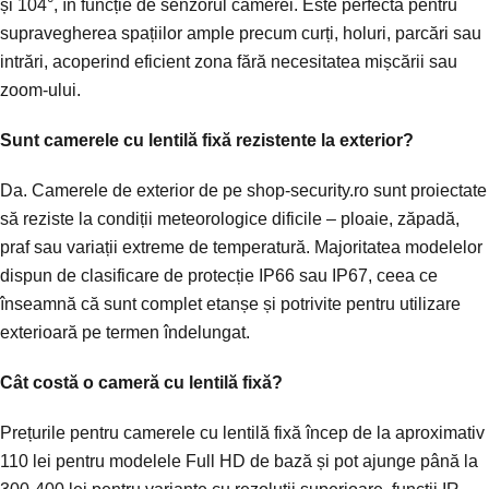
și 104°, în funcție de senzorul camerei. Este perfectă pentru
supravegherea spațiilor ample precum curți, holuri, parcări sau
intrări, acoperind eficient zona fără necesitatea mișcării sau
zoom-ului.
Sunt camerele cu lentilă fixă rezistente la exterior?
Da. Camerele de exterior de pe shop-security.ro sunt proiectate
să reziste la condiții meteorologice dificile – ploaie, zăpadă,
praf sau variații extreme de temperatură. Majoritatea modelelor
dispun de clasificare de protecție IP66 sau IP67, ceea ce
înseamnă că sunt complet etanșe și potrivite pentru utilizare
exterioară pe termen îndelungat.
Cât costă o cameră cu lentilă fixă?
Prețurile pentru camerele cu lentilă fixă încep de la aproximativ
110 lei pentru modelele Full HD de bază și pot ajunge până la
300-400 lei pentru variante cu rezoluții superioare, funcții IR