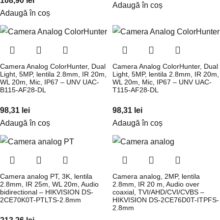
108,90
lei
Adaugă în coș
Adaugă în coș
Camera Analog ColorHunter, Dual
Camera Analog ColorHunter, Dual
Light, 5MP, lentila 2.8mm, IR 20m,
Light, 5MP, lentila 2.8mm, IR 20m,
WL 20m, Mic, IP67 – UNV UAC-
WL 20m, Mic, IP67 – UNV UAC-
B115-AF28-DL
T115-AF28-DL
98,31
lei
98,31
lei
Adaugă în coș
Adaugă în coș
Camera analog PT, 3K, lentila
Camera analog, 2MP, lentila
2.8mm, IR 25m, WL 20m, Audio
2.8mm, IR 20 m, Audio over
bidirectional – HIKVISION DS-
coaxial, TVI/AHD/CVI/CVBS –
2CE70K0T-PTLTS-2.8mm
HIKVISION DS-2CE76D0T-ITPFS-
2.8mm
213,26
lei