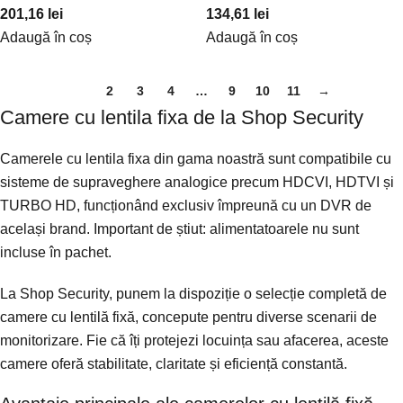
201,16
lei
134,61
lei
Adaugă în coș
Adaugă în coș
1
2
3
4
…
9
10
11
→
Camere cu lentila fixa de la Shop Security
Camerele cu lentila fixa din gama noastră sunt compatibile cu
sisteme de supraveghere analogice precum HDCVI, HDTVI și
TURBO HD, funcționând exclusiv împreună cu un DVR de
același brand. Important de știut: alimentatoarele nu sunt
incluse în pachet.
La Shop Security, punem la dispoziție o selecție completă de
camere cu lentilă fixă, concepute pentru diverse scenarii de
monitorizare. Fie că îți protejezi locuința sau afacerea, aceste
camere oferă stabilitate, claritate și eficiență constantă.