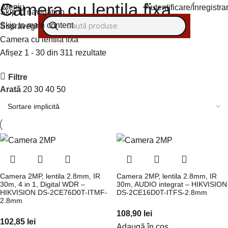
Camera cu lentila fixa
Meniu
Autentificare/Înregistra
Skip to navigation
Skip to main content
Supraveghere video
Camere supraveghere exterior
Camera cu lentila fixa
Afișez 1 - 30 din 311 rezultate
Filtre
Arată
20
30
40
50
Camera 2MP, lentila 2.8mm, IR
Camera 2MP, lentila 2.8mm, IR
30m, 4 in 1, Digital WDR –
30m, AUDIO integrat – HIKVISION
HIKVISION DS-2CE76D0T-ITMF-
DS-2CE16D0T-ITFS-2.8mm
2.8mm
108,90
lei
102,85
lei
Adaugă în coș