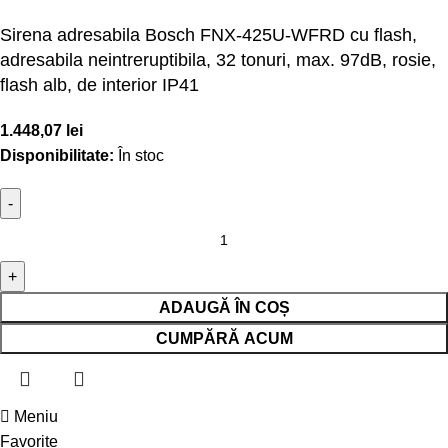
Sirena adresabila Bosch FNX-425U-WFRD cu flash,
adresabila neintreruptibila, 32 tonuri, max. 97dB, rosie,
flash alb, de interior IP41
1.448,07
lei
Disponibilitate:
În stoc
ADAUGĂ ÎN COȘ
CUMPĂRĂ ACUM
Meniu
Favorite