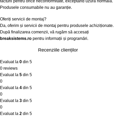
facturii pentru orice neconformitate, exceptând uzura normală.
Produsele consumabile nu au garanție.
Oferiți servicii de montaj?
Da, oferim și servicii de montaj pentru produsele achiziționate.
După finalizarea comenzii, vă rugăm să accesați
breaksistems.ro
pentru informații și programări.
Recenziile clienților
Evaluat la
0
din 5
0 reviews
Evaluat la
5
din 5
0
Evaluat la
4
din 5
0
Evaluat la
3
din 5
0
Evaluat la
2
din 5