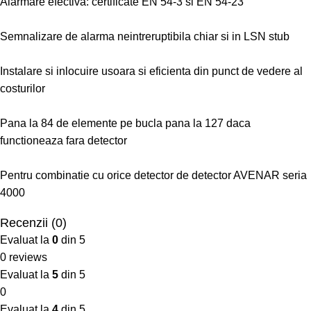
Alarmare efectiva: certificate EN 54-3 si EN 54-23
Semnalizare de alarma neintreruptibila chiar si in LSN stub
Instalare si inlocuire usoara si eficienta din punct de vedere al
costurilor
Pana la 84 de elemente pe bucla pana la 127 daca
functioneaza fara detector
Pentru combinatie cu orice detector de detector AVENAR seria
4000
Recenzii (0)
Evaluat la
0
din 5
0 reviews
Evaluat la
5
din 5
0
Evaluat la
4
din 5