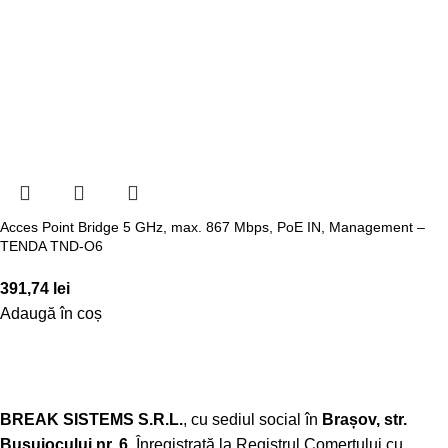
Acces Point Bridge 5 GHz, max. 867 Mbps, PoE IN, Management –
TENDA TND-O6
391,74
lei
Adaugă în coș
BREAK SISTEMS S.R.L.
, cu sediul social în
Brașov, str.
Busuiocului nr. 6
. Înregistrată la Registrul Comerțului cu