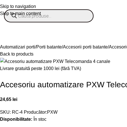
Skip to navigation
Skip to main content
% OFERTE
Refurbished
Companie
Blog
Contact
ategorii
Automatizari porti
Porti batante
Accesorii porti batante
Accesori
Back to products
Livrare gratuită peste 1000 lei (fără TVA)
Accesoriu automatizare PXW Tele
24,65
lei
SKU:
RC-4
Producător:
PXW
Disponibilitate:
În stoc