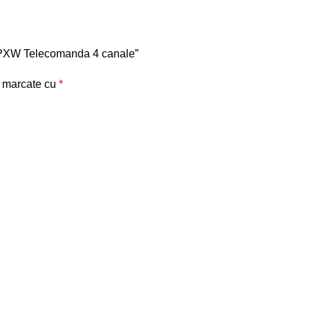
re PXW Telecomanda 4 canale”
t marcate cu
*