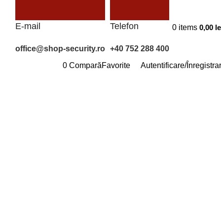
E-mail
Telefon
0
items
0,00
le
office@shop-security.ro
+40 752 288 400
0
Compară
Favorite
Autentificare/Înregistra