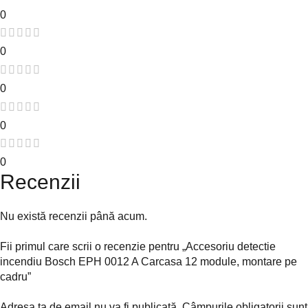
0
0
0
0
0
Recenzii
Nu există recenzii până acum.
Fii primul care scrii o recenzie pentru „Accesoriu detectie
incendiu Bosch EPH 0012 A Carcasa 12 module, montare pe
cadru”
Adresa ta de email nu va fi publicată.
Câmpurile obligatorii sunt