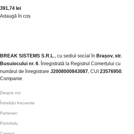
391,74
lei
Adaugă în coș
BREAK SISTEMS S.R.L.
, cu sediul social în
Brașov, str.
Busuiocului nr. 6
. Înregistrată la Registrul Comerțului cu
numărul de înregistrare
J2008000843087
, CUI
23576950
.​
Companie
Despre noi
Întrebări frecvente
Parteneri
Portofoliu
Contact