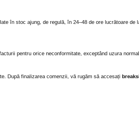
 aflate în stoc ajung, de regulă, în 24–48 de ore lucrătoare
 facturii pentru orice neconformitate, exceptând uzura norm
nate. După finalizarea comenzii, vă rugăm să accesați
breaks