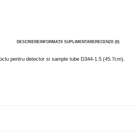
DESCRIERE
INFORMAȚII SUPLIMENTARE
RECENZII (0)
oclu pentru detector si sample tube D344-1.5 (45.7cm).