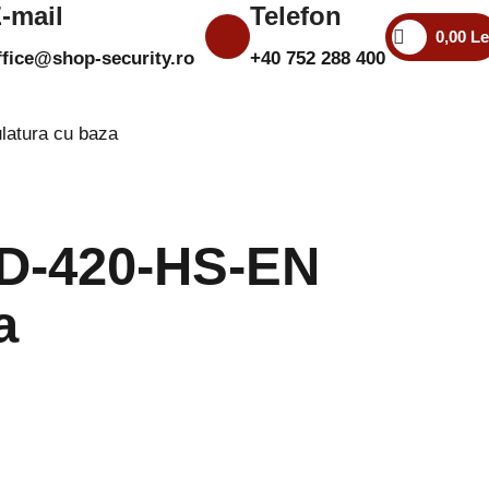
-mail
Telefon
0,00
Le
ffice@shop-security.ro
+40 752 288 400
Compară
Favorite
Autentificare/Înregistra
latura cu baza
AD-420-HS-EN
a