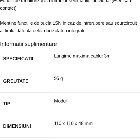
Functii de monitorizare a intrarilor selectabile individual (EOL sau
contact)
Mentine functiile de bucla LSN in caz de intrerupere sau scurtcircuit
al firului datorita celor doi izolatori integrati
Informații suplimentare
Lungime maxima cablu: 3m
SPECIFICATII
95 g
GREUTATE
Modul
TIP
110 x 110 x 48 mm
DIMENSIUNI