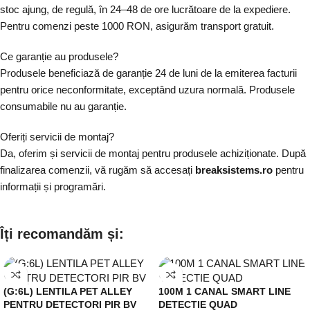
stoc ajung, de regulă, în 24–48 de ore lucrătoare de la expediere.
Pentru comenzi peste 1000 RON, asigurăm transport gratuit.
Ce garanție au produsele?
Produsele beneficiază de garanție 24 de luni de la emiterea facturii
pentru orice neconformitate, exceptând uzura normală. Produsele
consumabile nu au garanție.
Oferiți servicii de montaj?
Da, oferim și servicii de montaj pentru produsele achiziționate. După
finalizarea comenzii, vă rugăm să accesați
breaksistems.ro
pentru
informații și programări.
Îți recomandăm și:
(G:6L) LENTILA PET ALLEY
100M 1 CANAL SMART LINE
PENTRU DETECTORI PIR BV
DETECTIE QUAD