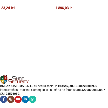
23,24
lei
1.896,03
lei
Adaugă în coș
Adaugă în coș
BREAK SISTEMS S.R.L.
, cu sediul social în
Brașov, str. Busuiocului nr. 6
.
Înregistrată la Registrul Comerțului cu numărul de înregistrare
J2008000843087
,
CUI
23576950
.​