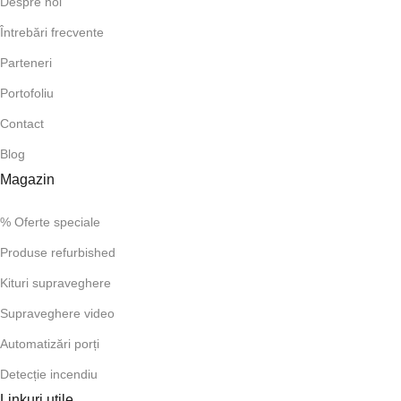
Despre noi
Întrebări frecvente
Parteneri
Portofoliu
Contact
Blog
Magazin
% Oferte speciale
Produse refurbished
Kituri supraveghere
Supraveghere video
Automatizări porți
Detecție incendiu
Linkuri utile