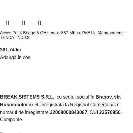
Acces Point Bridge 5 GHz, max. 867 Mbps, PoE IN, Management –
TENDA TND-O6
391,74
lei
Adaugă în coș
BREAK SISTEMS S.R.L.
, cu sediul social în
Brașov, str.
Busuiocului nr. 6
. Înregistrată la Registrul Comerțului cu
numărul de înregistrare
J2008000843087
, CUI
23576950
.​
Companie