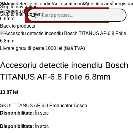
Sistem detectie incendiu
Meniu
Accesorii montaj
Autentificare/Înregistra
Skip to navigation
Accesoriu detectie incendiu Bosch TITANUS AF-6.8 Folie
Skip to main content
6.8mm
Back to products
Livrare gratuită peste 1000 lei (fără TVA)
Accesoriu detectie incendiu Bosch
TITANUS AF-6.8 Folie 6.8mm
13,87
lei
SKU:
TITANUS AF-6.8
Producător:
Bosch
Disponibilitate:
În stoc
Disponibilitate:
În stoc