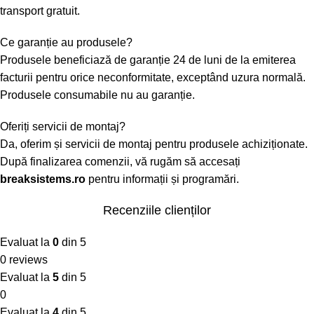
transport gratuit.
Ce garanție au produsele?
Produsele beneficiază de garanție 24 de luni de la emiterea
facturii pentru orice neconformitate, exceptând uzura normală.
Produsele consumabile nu au garanție.
Oferiți servicii de montaj?
Da, oferim și servicii de montaj pentru produsele achiziționate.
După finalizarea comenzii, vă rugăm să accesați
breaksistems.ro
pentru informații și programări.
Recenziile clienților
Evaluat la
0
din 5
0 reviews
Evaluat la
5
din 5
0
Evaluat la
4
din 5