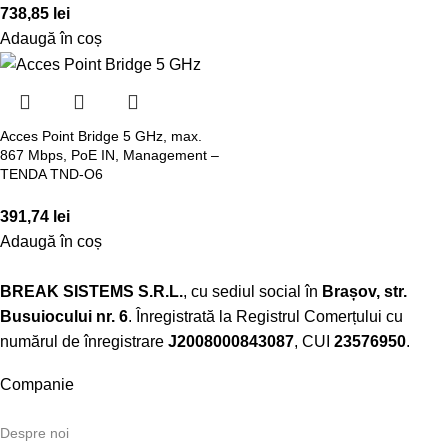
738,85
lei
Adaugă în coș
Acces Point Bridge 5 GHz, max.
867 Mbps, PoE IN, Management –
TENDA TND-O6
391,74
lei
Adaugă în coș
BREAK SISTEMS S.R.L.
, cu sediul social în
Brașov, str.
Busuiocului nr. 6
. Înregistrată la Registrul Comerțului cu
numărul de înregistrare
J2008000843087
, CUI
23576950
.​
Companie
Despre noi