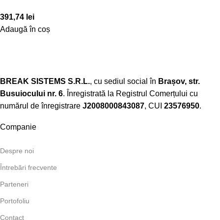
391,74
lei
Adaugă în coș
BREAK SISTEMS S.R.L.
, cu sediul social în
Brașov, str.
Busuiocului nr. 6
. Înregistrată la Registrul Comerțului cu
numărul de înregistrare
J2008000843087
, CUI
23576950
.​
Companie
Despre noi
Întrebări frecvente
Parteneri
Portofoliu
Contact