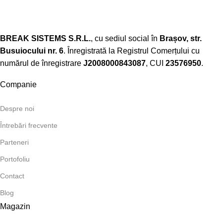
BREAK SISTEMS S.R.L.
, cu sediul social în
Brașov, str.
Busuiocului nr. 6
. Înregistrată la Registrul Comerțului cu
numărul de înregistrare
J2008000843087
, CUI
23576950
.​
Companie
Despre noi
Întrebări frecvente
Parteneri
Portofoliu
Contact
Blog
Magazin