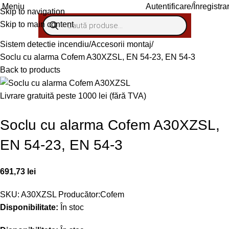
Autentificare/Înregistra
Meniu
Skip to navigation
Skip to main content
Sistem detectie incendiu
Accesorii montaj
Soclu cu alarma Cofem A30XZSL, EN 54-23, EN 54-3
Back to products
Livrare gratuită peste 1000 lei (fără TVA)
Soclu cu alarma Cofem A30XZSL,
EN 54-23, EN 54-3
691,73
lei
SKU:
A30XZSL
Producător:
Cofem
Disponibilitate:
În stoc