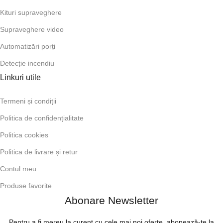
Kituri supraveghere
Supraveghere video
Automatizări porți
Detecție incendiu
Linkuri utile
Termeni și condiții
Politica de confidențialitate
Politica cookies
Politica de livrare și retur
Contul meu
Produse favorite
Abonare Newsletter
Pentru a fi mereu la curent cu cele mai noi oferte, abonează-te la