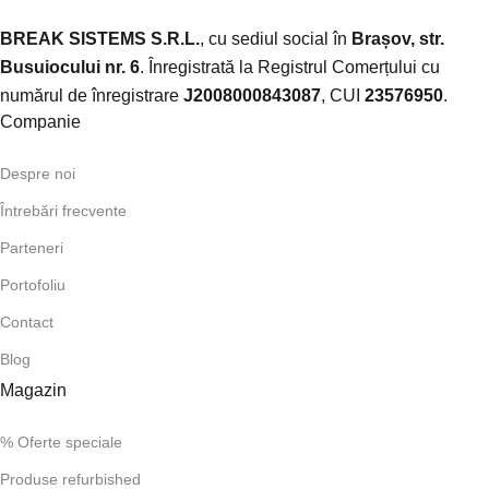
BREAK SISTEMS S.R.L.
, cu sediul social în
Brașov, str.
Busuiocului nr. 6
. Înregistrată la Registrul Comerțului cu
numărul de înregistrare
J2008000843087
, CUI
23576950
.​
Companie
Despre noi
Întrebări frecvente
Parteneri
Portofoliu
Contact
Blog
Magazin
% Oferte speciale
Produse refurbished