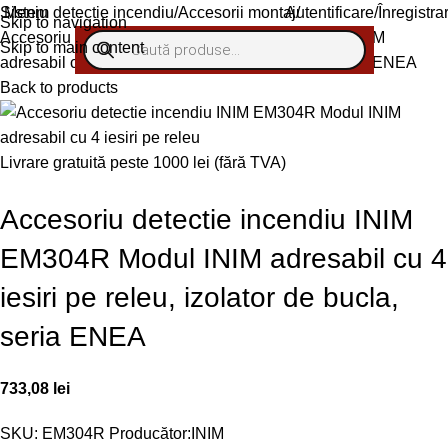
Sistem detectie incendiu
Accesorii montaj
Autentificare/Înregistra
Meniu
Skip to navigation
Accesoriu detectie incendiu INIM EM304R Modul INIM
Skip to main content
adresabil cu 4 iesiri pe releu, izolator de bucla, seria ENEA
Back to products
Livrare gratuită peste 1000 lei (fără TVA)
Accesoriu detectie incendiu INIM
EM304R Modul INIM adresabil cu 4
iesiri pe releu, izolator de bucla,
seria ENEA
733,08
lei
SKU:
EM304R
Producător:
INIM