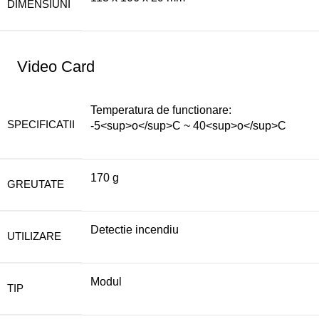
DIMENSIUNI
Video Card
Temperatura de functionare:
SPECIFICATII
-5<sup>o</sup>C ~ 40<sup>o</sup>C
170 g
GREUTATE
Detectie incendiu
UTILIZARE
Modul
TIP