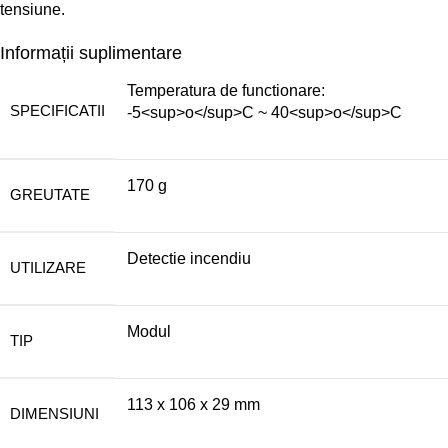
tensiune.
Informații suplimentare
Temperatura de functionare:
SPECIFICATII
-5<sup>o</sup>C ~ 40<sup>o</sup>C
170 g
GREUTATE
Detectie incendiu
UTILIZARE
Modul
TIP
113 x 106 x 29 mm
DIMENSIUNI