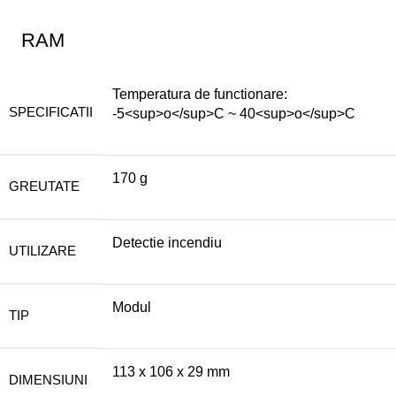
RAM
Temperatura de functionare:
SPECIFICATII
-5<sup>o</sup>C ~ 40<sup>o</sup>C
170 g
GREUTATE
Detectie incendiu
UTILIZARE
Modul
TIP
113 x 106 x 29 mm
DIMENSIUNI