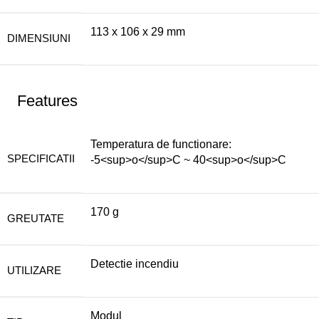
113 x 106 x 29 mm
DIMENSIUNI
Features
Temperatura de functionare:
SPECIFICATII
-5<sup>o</sup>C ~ 40<sup>o</sup>C
170 g
GREUTATE
Detectie incendiu
UTILIZARE
Modul