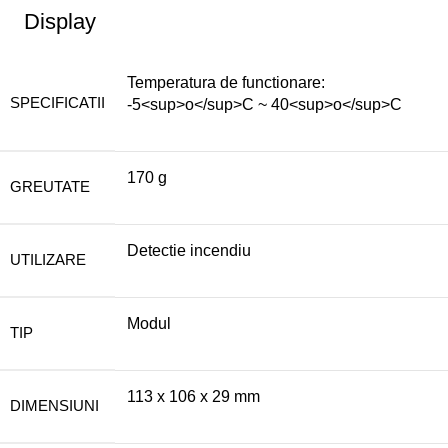
Display
Temperatura de functionare:
SPECIFICATII
-5<sup>o</sup>C ~ 40<sup>o</sup>C
170 g
GREUTATE
Detectie incendiu
UTILIZARE
Modul
TIP
113 x 106 x 29 mm
DIMENSIUNI