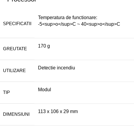
Temperatura de functionare:
SPECIFICATII
-5<sup>o</sup>C ~ 40<sup>o</sup>C
170 g
GREUTATE
Detectie incendiu
UTILIZARE
Modul
TIP
113 x 106 x 29 mm
DIMENSIUNI