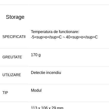
Storage
Temperatura de functionare:
SPECIFICATII
-5<sup>o</sup>C ~ 40<sup>o</sup>C
170 g
GREUTATE
Detectie incendiu
UTILIZARE
Modul
TIP
113 x 106 x 29 mm