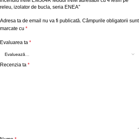
incendiu INIM EM304R Modul INIM adresabil cu 4 iesiri pe
releu, izolator de bucla, seria ENEA”
Adresa ta de email nu va fi publicată.
Câmpurile obligatorii sunt
marcate cu
*
Evaluarea ta
*
Recenzia ta
*