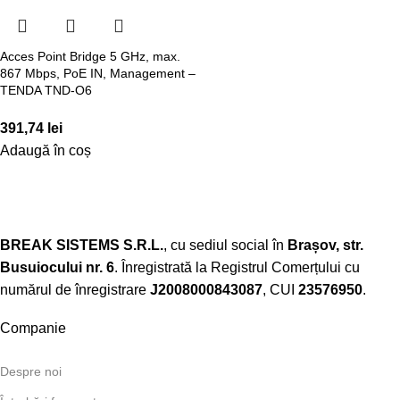
Acces Point Bridge 5 GHz, max.
867 Mbps, PoE IN, Management –
TENDA TND-O6
391,74
lei
Adaugă în coș
BREAK SISTEMS S.R.L.
, cu sediul social în
Brașov, str.
Busuiocului nr. 6
. Înregistrată la Registrul Comerțului cu
numărul de înregistrare
J2008000843087
, CUI
23576950
.​
Companie
Despre noi