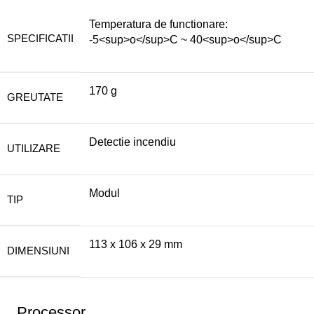
Temperatura de functionare:
SPECIFICATII
-5<sup>o</sup>C ~ 40<sup>o</sup>C
170 g
GREUTATE
Detectie incendiu
UTILIZARE
Modul
TIP
113 x 106 x 29 mm
DIMENSIUNI
Processor