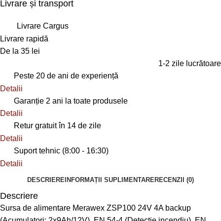
Livrare și transport
Livrare Cargus
Livrare rapidă
De la 35 lei
1-2 zile lucrătoare
Peste 20 de ani de experiență
Detalii
Garanție 2 ani la toate produsele
Detalii
Retur gratuit în 14 de zile
Detalii
Suport tehnic (8:00 - 16:30)
Detalii
DESCRIERE
INFORMAȚII SUPLIMENTARE
RECENZII (0)
Descriere
Sursa de alimentare Merawex ZSP100 24V 4A backup
(Acumulatori: 2x9Ah/12V), EN 54-4 (Detectie incendiu), EN