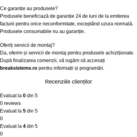
Ce garanție au produsele?
Produsele beneficiază de garanție 24 de luni de la emiterea
facturii pentru orice neconformitate, exceptând uzura normală.
Produsele consumabile nu au garanție.
Oferiți servicii de montaj?
Da, oferim și servicii de montaj pentru produsele achiziționate.
După finalizarea comenzii, vă rugăm să accesați
breaksistems.ro
pentru informații și programări.
Recenziile clienților
Evaluat la
0
din 5
0 reviews
Evaluat la
5
din 5
0
Evaluat la
4
din 5
0