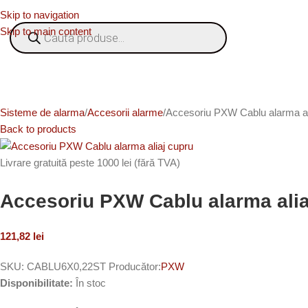
Skip to navigation
Skip to main content
ategorii
% OFERTE
Refurbished
Companie
Blog
Contact
Sisteme de alarma
Accesorii alarme
Accesoriu PXW Cablu alarma ali
Back to products
Livrare gratuită peste 1000 lei (fără TVA)
Accesoriu PXW Cablu alarma aliaj
121,82
lei
SKU:
CABLU6X0,22ST
Producător:
PXW
Disponibilitate:
În stoc