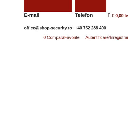
E-mail
Telefon
0
0,00
le
office@shop-security.ro
+40 752 288 400
0
Compară
Favorite
Autentificare/Înregistra