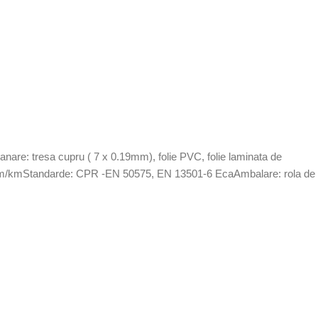
nare: tresa cupru ( 7 x 0.19mm), folie PVC, folie laminata de
MOhm/kmStandarde: CPR -EN 50575, EN 13501-6 EcaAmbalare: rola de