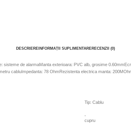
DESCRIERE
INFORMAȚII SUPLIMENTARE
RECENZII (0)
zare: sisteme de alarmaManta exterioara: PVC alb, grosime 0.60mmEcra
x diametru cabluImpedanta: 78 OhmRezistenta electrica manta: 200
Tip: Cablu
,
cupru