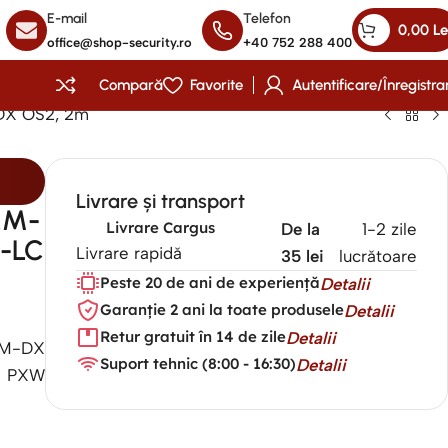
E-mail
Telefon
0,00
Le
office@shop-security.ro
+40 752 288 400
Compară
Favorite
Autentificare/Înregistra
 DX OS2, 2m
Livrare și transport
-2M-
Livrare Cargus
De la
1-2 zile
C-LC
Livrare rapidă
35 lei
lucrătoare
Peste 20 de ani de experiență
Detalii
Garanție 2 ani la toate produsele
Detalii
Retur gratuit în 14 de zile
Detalii
SM-DX
Suport tehnic (8:00 - 16:30)
Detalii
PXW