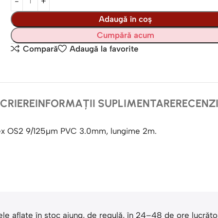
Adaugă în coș
Cumpără acum
Compară
Adaugă la favorite
CRIERE
INFORMAȚII SUPLIMENTARE
RECENZII
plex OS2 9/125µm PVC 3.0mm, lungime 2m.
dusele aflate în stoc ajung, de regulă, în 24–48 de ore luc