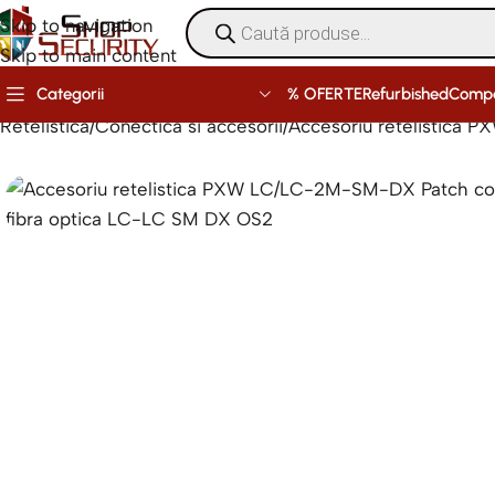
Skip to navigation
Skip to main content
% OFERTE
Refurbished
Comp
Categorii
Retelistica
Conectica si accesorii
Accesoriu retelistica