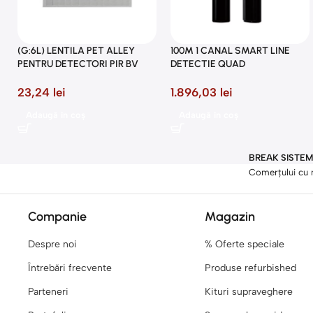
(G:6L) LENTILA PET ALLEY
100M 1 CANAL SMART LINE
PENTRU DETECTORI PIR BV
DETECTIE QUAD
23,24
lei
1.896,03
lei
Adaugă în coș
Adaugă în coș
BREAK SISTEMS
Comerțului cu 
Companie
Magazin
Despre noi
% Oferte speciale
Întrebări frecvente
Produse refurbished
Parteneri
Kituri supraveghere