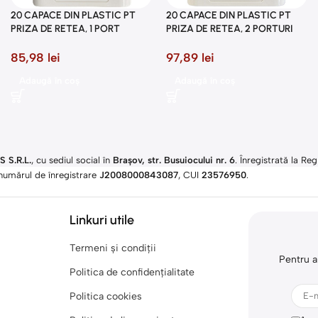
20 CAPACE DIN PLASTIC PT
20 CAPACE DIN PLASTIC PT
PRIZA DE RETEA, 1 PORT
PRIZA DE RETEA, 2 PORTURI
85,98
lei
97,89
lei
Adaugă în coș
Adaugă în coș
 S.R.L.
, cu sediul social în
Brașov, str. Busuiocului nr. 6
. Înregistrată la Reg
numărul de înregistrare
J2008000843087
, CUI
23576950
.​
Linkuri utile
Termeni și condiții
Pentru a
Politica de confidențialitate
Politica cookies