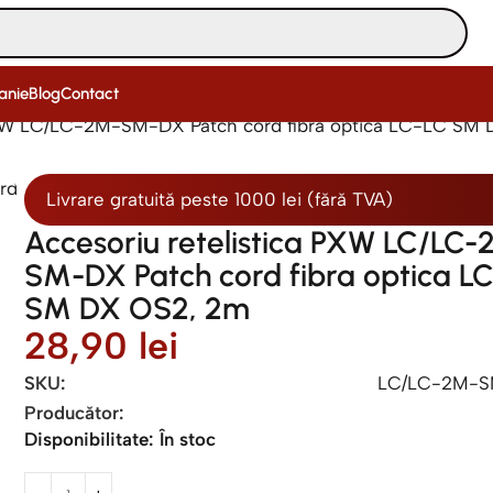
anie
Blog
Contact
 PXW LC/LC-2M-SM-DX Patch cord fibra optica LC-LC SM
Livrare gratuită peste 1000 lei (fără TVA)
Accesoriu retelistica PXW LC/LC
SM-DX Patch cord fibra optica L
SM DX OS2, 2m
28,90
lei
SKU:
LC/LC-2M-
Producător:
Disponibilitate:
În stoc