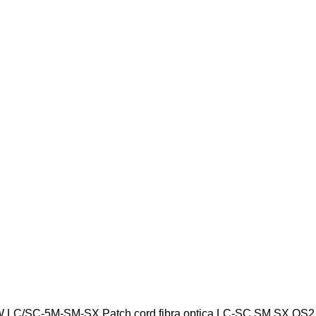
ca PXW LC/SC-5M-SM-SX Patch cord fibra optica LC-SC SM SX OS2