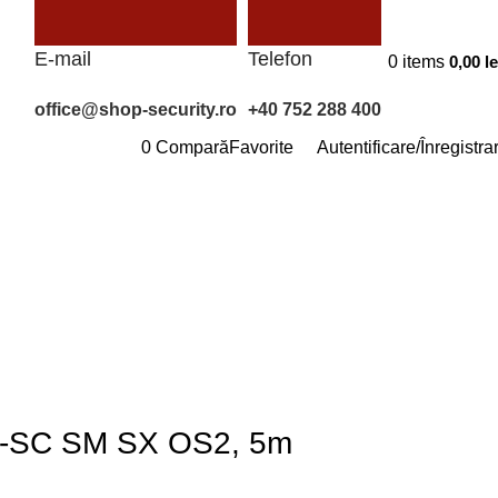
E-mail
Telefon
0
items
0,00
le
office@shop-security.ro
+40 752 288 400
0
Compară
Favorite
Autentificare/Înregistra
 LC-SC SM SX OS2, 5m