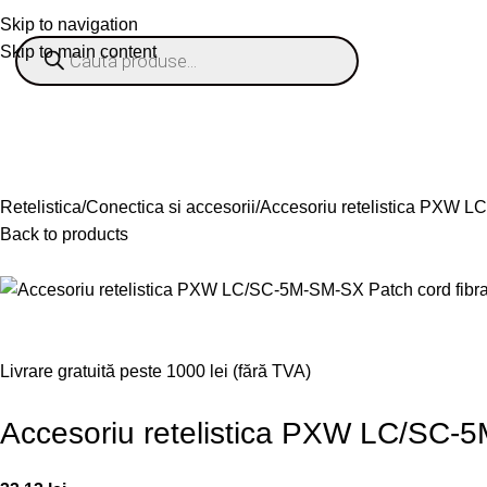
Skip to navigation
Skip to main content
% OFERTE
Refurbished
Companie
Blog
Contact
ategorii
Retelistica
Conectica si accesorii
Accesoriu retelistica PXW 
Back to products
Livrare gratuită peste 1000 lei (fără TVA)
Accesoriu retelistica PXW LC/SC-