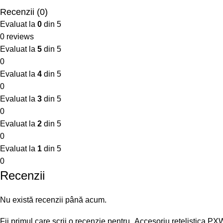
Recenzii (0)
Evaluat la
0
din 5
0 reviews
Evaluat la
5
din 5
0
Evaluat la
4
din 5
0
Evaluat la
3
din 5
0
Evaluat la
2
din 5
0
Evaluat la
1
din 5
0
Recenzii
Nu există recenzii până acum.
Fii primul care scrii o recenzie pentru „Accesoriu retelisti