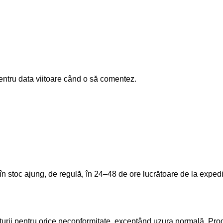
entru data viitoare când o să comentez.
ate în stoc ajung, de regulă, în 24–48 de ore lucrătoare de la e
cturii pentru orice neconformitate, exceptând uzura normală. Pr